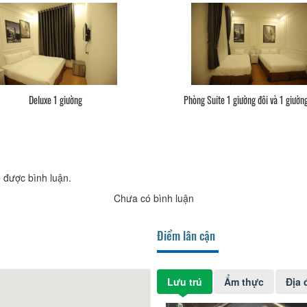
Deluxe 1 giường
Phòng Suite 1 giường đôi và 1 giườn
 được bình luận.
Chưa có bình luận
Điểm lân cận
Lưu trú
Ẩm thực
Địa 