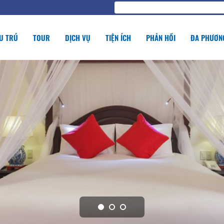
U TRÚ
TOUR
DỊCH VỤ
TIỆN ÍCH
PHẢN HỒI
ĐA PHƯƠNG