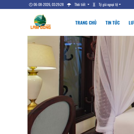
06-08-2026, 03:29:29
Thời tiết
Tỷ giá ngoại tệ
TRANG CHỦ
TIN TỨC
LƯ