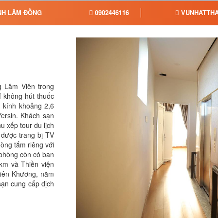
ỈNH LÂM ĐỒNG
0902446116
VUNHATTHA
g Lâm Viên trong
ỉ không hút thuốc
 kính khoảng 2,6
ersin. Khách sạn
u xếp tour du lịch
 được trang bị TV
òng tắm riêng với
 phòng còn có ban
km và Thiền viện
Liên Khương, nằm
sạn cung cấp dịch