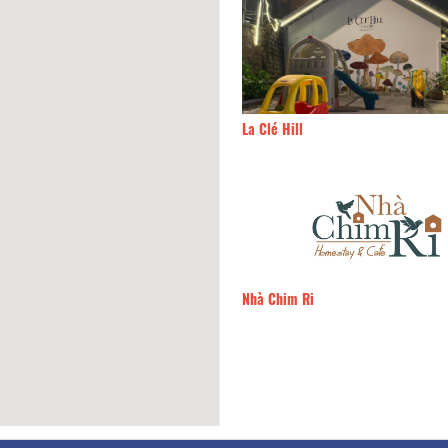
Đào 2
120m
La Clé Hill
7
130m
Nhà Chim Ri