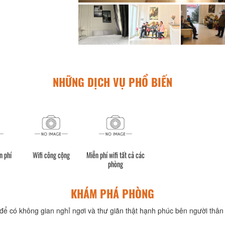
NHỮNG DỊCH VỤ PHỔ BIẾN
n phí
Wifi công cộng
Miễn phí wifi tất cả các
phòng
KHÁM PHÁ PHÒNG
để có không gian nghỉ ngơi và thư giãn thật hạnh phúc bên người thân 