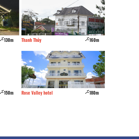
130m
Thanh Thủy
160m
Làng BoHo
150m
Rose Valley hotel
180m
Pine hill