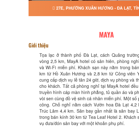
27E, PHƯỜNG XUÂN HƯƠNG - ĐÀ LẠT, T
MAYA
Giới thiệu
Tọa lạc ở thành phố Đà Lạt, cách Quảng trườn
vòng 2,5 km, MayA hotel có sân hiên, phòng ngh
và Wi-Fi miễn phí. Khách sạn này nằm trong bán
km từ Hồ Xuân Hương và 2,8 km từ Công viên Y
cung cấp dịch vụ lễ tân 24 giờ, dịch vụ phòng và th
cho khách. Tất cả phòng nghỉ tại MayA hotel đều
truyền hình cáp màn hình phẳng, tủ quần áo và ph
vòi sen cùng đồ vệ sinh cá nhân miễn phí. Một số
công. Chỗ nghỉ nằm cách Vườn hoa Đà Lạt 4,2 
Trúc Lâm 4,4 km. Sân bay gần nhất là sân bay 
trong bán kính 30 km từ Tea Leaf Hotel 2. Khách 
vụ đưa/đón sân bay với một khoản phụ phí.