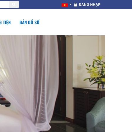
ĐĂNG NHẬP
 TIỆN
BẢN ĐỒ SỐ