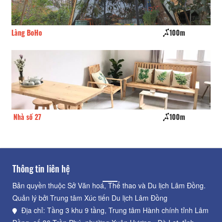
Làng BoHo
100m
Đà
Nhà số 27
100m
Mo
Thông tin liên hệ
Bản quyền thuộc Sở Văn hoá, Thể thao và Du lịch Lâm Đồng.
Quản lý bởi Trung tâm Xúc tiến Du lịch Lâm Đồng
Địa chỉ: Tầng 3 khu 9 tầng, Trung tâm Hành chính tỉnh Lâm