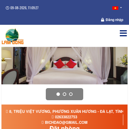
09-08-2026, 11:09:28
Đăng nhập
8, TRIỆU VIỆT VƯƠNG, PHƯỜNG XUÂN HƯƠNG - ĐÀ LẠT, TỈNH 
02633822753
BICHDAO@GMAIL.COM
Đặt phòng