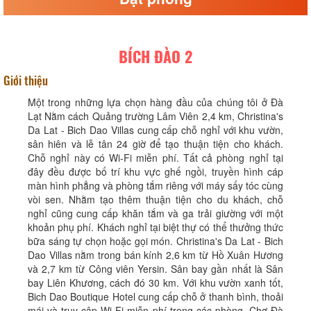
BÍCH ĐÀO 2
Giới thiệu
Một trong những lựa chọn hàng đầu của chúng tôi ở Đà
Lạt Nằm cách Quảng trường Lâm Viên 2,4 km, Christina's
Da Lat - Bich Dao Villas cung cấp chỗ nghỉ với khu vườn,
sân hiên và lễ tân 24 giờ để tạo thuận tiện cho khách.
Chỗ nghỉ này có Wi-Fi miễn phí. Tất cả phòng nghỉ tại
đây đều được bố trí khu vực ghế ngồi, truyền hình cáp
màn hình phẳng và phòng tắm riêng với máy sấy tóc cùng
vòi sen. Nhằm tạo thêm thuận tiện cho du khách, chỗ
nghỉ cũng cung cấp khăn tắm và ga trải giường với một
khoản phụ phí. Khách nghỉ tại biệt thự có thể thưởng thức
bữa sáng tự chọn hoặc gọi món. Christina's Da Lat - Bich
Dao Villas nằm trong bán kính 2,6 km từ Hồ Xuân Hương
và 2,7 km từ Công viên Yersin. Sân bay gần nhất là Sân
bay Liên Khương, cách đó 30 km. Với khu vườn xanh tốt,
Bich Dao Boutique Hotel cung cấp chỗ ở thanh bình, thoải
mái và truy cập Wi-Fi miễn phí trong các phòng. Chợ Đà