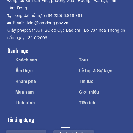
Đồng, số 36 Trần Phú, phường Xuân Hương - Đà Lạt, tỉnh
Lâm Đồng
Tổng đài hỗ trợ: (+84.235) 3.916.961
Email: ttxtdl@lamdong.gov.vn
Giấy phép: 311/GP-BC do Cục Báo chí - Bộ Văn hóa Thông tin
cấp ngày 13/10/2006
Danh mục
Khách sạn
Tour
Ẩm thực
Lễ hội & Sự kiện
Khám phá
Tin tức
Mua sắm
Giới thiệu
Lịch trình
Tiện ích
Tải ứng dụng