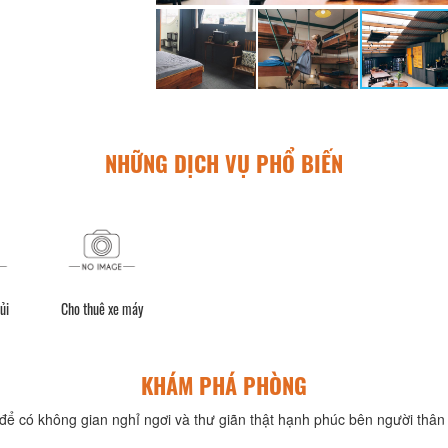
NHỮNG DỊCH VỤ PHỔ BIẾN
ủi
Cho thuê xe máy
KHÁM PHÁ PHÒNG
để có không gian nghỉ ngơi và thư giãn thật hạnh phúc bên người thân 