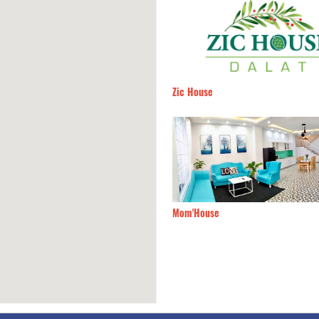
ic Garden
150m
Zic House
 Mai
160m
Mom'House