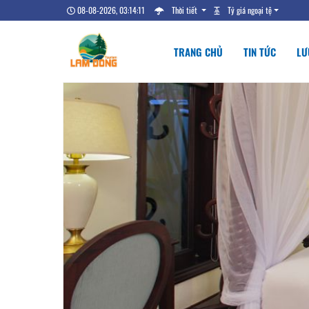
08-08-2026, 03:14:12
Thời tiết
Tỷ giá ngoại tệ
TRANG CHỦ
TIN TỨC
LƯ