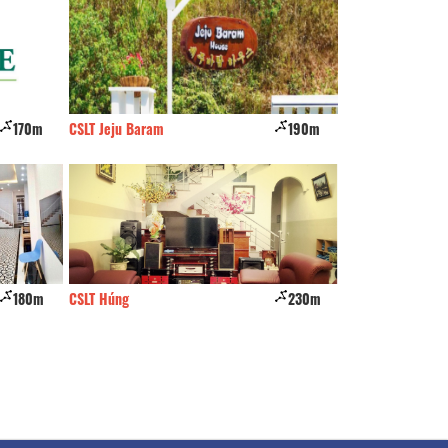
170m
CSLT Jeju Baram
190m
De Ngơ
180m
CSLT Húng
230m
Thiên Bình Home