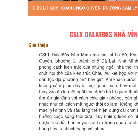
B9 LÔ QUY HOẠCH, NGÔ QUYỀN, PHƯỜNG CAM LY -
CSLT DALAT80S NHÀ MÌ
Giới thiệu
CSLT Dalat80s Nhà Mình tọa lạc tại Lô B9, K
Quyền, phường 6, thành phố Đà Lạt. Nhà Mìn
phong cách kiến trúc của những ngôi nhà thời t
chút hơi thở của kiến trúc Châu Âu kết hợp với 
dân tộc địa phương thời bấy giờ. Khi khách bướ
không cảm giác đây là một quán café, hay một 
thay vào đó là một ngôi nhà được bố trí quen thu
ấm áp gia đình với cách chia gian phòng, bàn g
nhạc như cái cách mà người thời đó làm. Không kh
mạc; yên tĩnh và sâu lắng thể hiện đúng cái chất
hưởng cuộc sống thời xưa. Tuy nhiên; luôn có 
được trao đổi, hàn huyên rôm rả trong quán từ nh
hàng hay từ khách hàng với nhau.