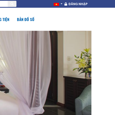
ĐĂNG NHẬP
 TIỆN
BẢN ĐỒ SỐ