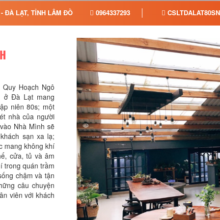
 ĐÀ LẠT, TỈNH LÂM ĐỒNG
0964337293
CSLTDALAT80SN
NH
hu Quy Hoạch Ngô
h ở Đà Lạt mang
hập niên 80s; một
nét nhà của người
c vào Nhà Mình sẽ
khách sạn xa lạ;
ộc mang không khí
hế, cửa, tủ và âm
í trong quán trầm
 sống chậm và tận
những câu chuyện
ân viên với khách