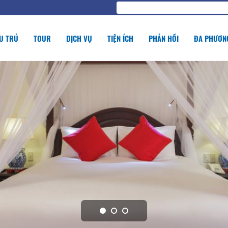
U TRÚ
TOUR
DỊCH VỤ
TIỆN ÍCH
PHẢN HỒI
ĐA PHƯƠNG