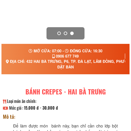
MỞ CỬA: 07:00 -
ĐÓNG CỬA: 16:30
0906 677 749
ĐỊA CHỈ: 432 HAI BÀ TRƯNG, P6, TP. ĐÀ LẠT, LÂM ĐỒNG, PHƯỜN
ĐẶT BÀN
BÁNH CREPES - HAI BÀ TRƯNG
Loại món ăn chính:
Mức giá :
15.000 đ - 30.000 đ
Mô tả:
Để làm được món bánh này, bạn chỉ cần cho lớp bột