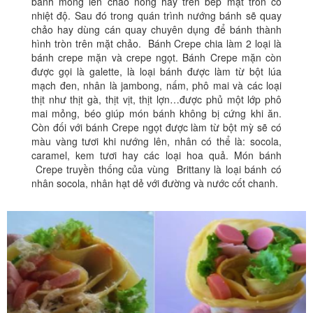
bánh mỏng lên chảo nóng hay trên bếp mặt tròn có
nhiệt độ. Sau đó trong quán trình nướng bánh sẽ quay
chảo hay dùng cán quay chuyên dụng để bánh thành
hình tròn trên mặt chảo. Bánh Crepe chia làm 2 loại là
bánh crepe mặn và crepe ngọt. Bánh Crepe mặn còn
được gọi là galette, là loại bánh được làm từ bột lúa
mạch đen, nhân là jambong, nấm, phô mai và các loại
thịt như thịt gà, thịt vịt, thịt lợn…được phủ một lớp phô
mai mỏng, béo giúp món bánh không bị cứng khi ăn.
Còn đối với bánh Crepe ngọt được làm từ bột mỳ sẽ có
màu vàng tươi khi nướng lên, nhân có thể là: socola,
caramel, kem tươi hay các loại hoa quả. Món bánh
Crepe truyền thống của vùng Brittany là loại bánh có
nhân socola, nhân hạt dẻ với đường và nước cốt chanh.