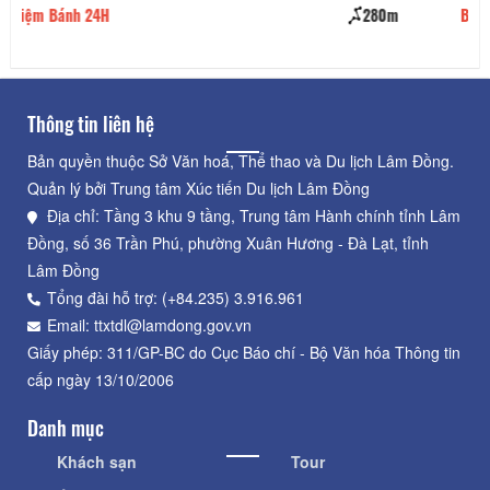
m
Bò Mỹ Nhúng Lẩu Say Dallas
310m
Thông tin liên hệ
Bản quyền thuộc Sở Văn hoá, Thể thao và Du lịch Lâm Đồng.
Quản lý bởi Trung tâm Xúc tiến Du lịch Lâm Đồng
Địa chỉ: Tầng 3 khu 9 tầng, Trung tâm Hành chính tỉnh Lâm
Đồng, số 36 Trần Phú, phường Xuân Hương - Đà Lạt, tỉnh
Lâm Đồng
Tổng đài hỗ trợ: (+84.235) 3.916.961
Email: ttxtdl@lamdong.gov.vn
Giấy phép: 311/GP-BC do Cục Báo chí - Bộ Văn hóa Thông tin
cấp ngày 13/10/2006
Danh mục
Khách sạn
Tour