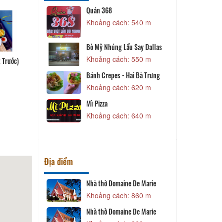
hà Hàng Ấn
Quán 368
Khoảng cách: 540 m
 260 m
C
Bò Mỹ Nhúng Lẩu Say Dallas
 390 m
Khoảng cách: 550 m
 Trước)
Bánh Crepes - Hai Bà Trưng
 470 m
Khoảng cách: 620 m
B
Mì Pizza
 510 m
Khoảng cách: 640 m
Địa điểm
Nhà thờ Domaine De Marie
D
 590 m
Khoảng cách: 860 m
Nhà thờ Domaine De Marie