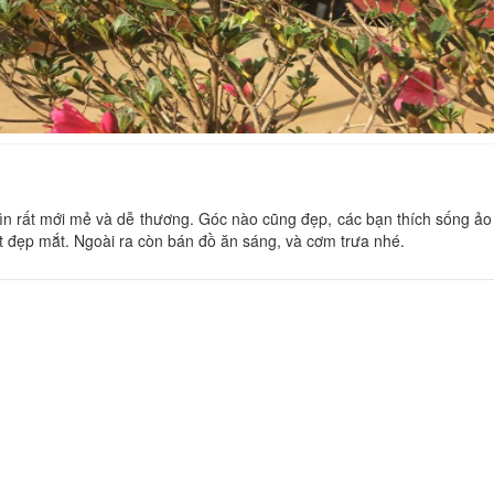
Thiên Bình Home
Khoảng cách:
Mom'House
hìn rất mới mẻ và dễ thương. Góc nào cũng đẹp, các bạn thích sống ả
ất đẹp mắt. Ngoài ra còn bán đồ ăn sáng, và cơm trưa nhé.
Khoảng cách:
Thanh Mai
Khoảng cách:
CSLT Dalat80s N
Khoảng cách: