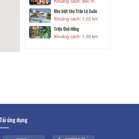
 590 m
Khoảng cách: 860 m
Vũ Hương
Khu biệt thự Trần Lệ Xuân
 820 m
Khoảng cách: 1,02 km
Triệu Đoá Hồng
Yên Đà Lạt
Khoảng cách: 1,05 km
 820 m
Tải ứng dụng