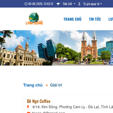
09-08-2026, 12:42:12
Thời tiết
Tỷ giá ngoại tệ
TRANG CHỦ
TIN TỨC
LƯ
Trang chủ
Giải trí
Dê Ngơ Coffee
8/18, Kim Đồng, Phường Cam Ly - Đà Lạt, Tỉnh 