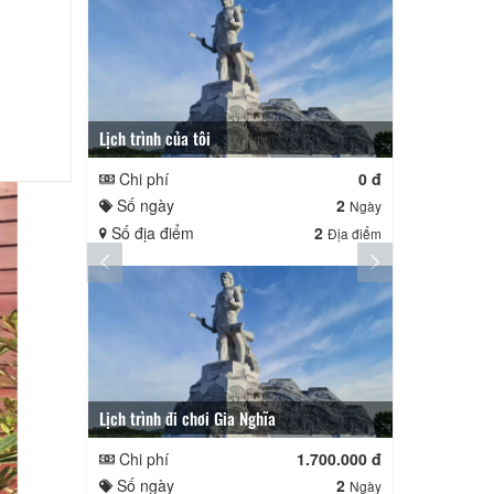
Lịch trình của tôi
Lịch trình củ
Chi phí
0 đ
Chi phí
Số ngày
2
Số ngày
Ngày
Số địa điểm
2
Số địa điể
Địa điểm
Lịch trình đi chơi Gia Nghĩa
Quê Hương
Chi phí
1.700.000 đ
Chi phí
Số ngày
2
Số ngày
Ngày