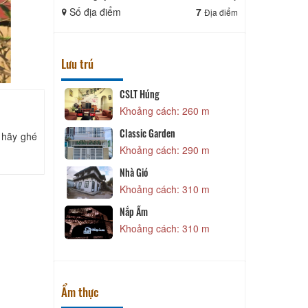
Số địa điểm
7
Số địa điể
Địa điểm
Lưu trú
CSLT Húng
 50 m
Khoảng cách: 260 m
Classic Garden
o hãy ghé
C
Khoảng cách: 290 m
 200 m
Nhà Gió
Z
 230 m
Khoảng cách: 310 m
hà Mình
Nắp Ấm
 260 m
Khoảng cách: 310 m
Ẩm thực