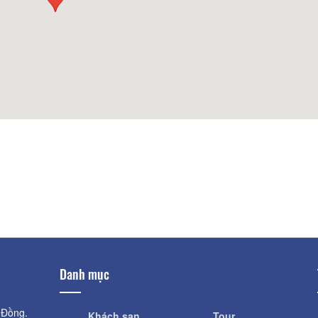
Khoảng cách:
Hồ bơi gia đinh 
Khoảng cách:
Khu Tổ Hợp Vườn 
Khoảng cách:
Danh mục
 Đồng.
Khách sạn
Tour