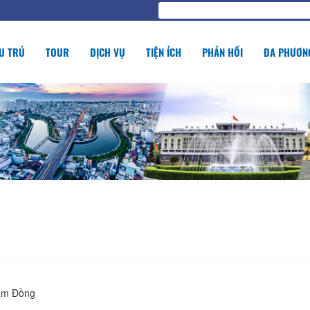
U TRÚ
TOUR
DỊCH VỤ
TIỆN ÍCH
PHẢN HỒI
ĐA PHƯƠNG
Lâm Đồng