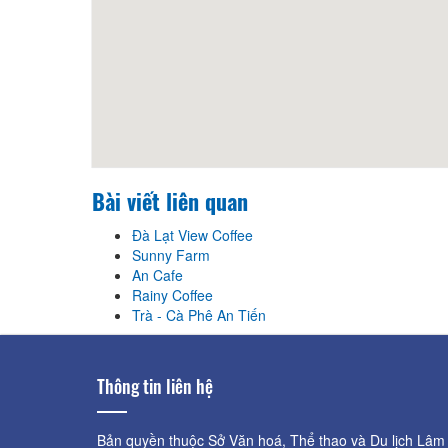
Bài viết liên quan
Đà Lạt View Coffee
Sunny Farm
An Cafe
Rainy Coffee
Trà - Cà Phê An Tiến
Thông tin liên hệ
Bản quyền thuộc Sở Văn hoá, Thể thao và Du lịch Lâm