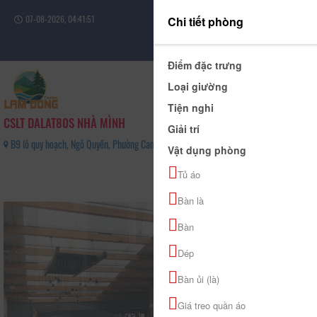
07-08-2026, 04:41:51
Chi tiết phòng
Đăng nhập
Điểm đặc trưng
Loại giường
Tiện nghi
CSLT DALAT80S NHÀ MÌNH
Giải trí
B9 lô quy hoạch, Ngô Quyền, Phường Cam Ly - Đà Lạt, Tỉnh Lâm Đồng - 0964337293
Vật dụng phòng
0
Tủ áo
(0 Đánh giá)
Bàn là
Bàn
Dép
Bàn ủi (là)
Giá treo quần áo