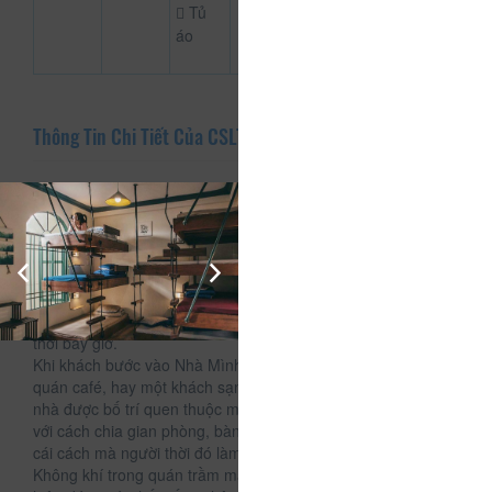
Tủ
áo
Thông Tin Chi Tiết Của CSLT Dalat80s Nhà Mình
Mô tả
CSLT Dalat80s Nhà Mình tọa lạc tại Lô B9, Khu Quy Hoạch
Ngô Quyền, phường 6, thành phố Đà Lạt.
Nhà Mình ở Đà Lạt mang phong cách kiến trúc của những
ngôi nhà thời thập niên 80s; một chút hơi thở của kiến trúc
Châu Âu kết hợp với nét nhà của người dân tộc địa phương
thời bấy giờ.
Khi khách bước vào Nhà Mình sẽ không cảm giác đây là một
quán café, hay một khách sạn xa lạ; thay vào đó là một ngôi
nhà được bố trí quen thuộc mang không khí ấm áp gia đình
với cách chia gian phòng, bàn ghế, cửa, tủ và âm nhạc như
cái cách mà người thời đó làm.
Không khí trong quán trầm mạc; yên tĩnh và sâu lắng thể