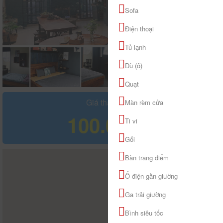
Sofa
Điện thoại
Tủ lạnh
Dù (ô)
Quạt
Giá tham khảo
Màn rèm cửa
100.000 đ
Ti vi
Gối
Bàn trang điểm
Ổ điện gần giường
Ga trải giường
Bình siêu tốc