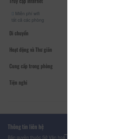
Truy cập Internet
Miễn phí wifi
tất cả các phòng
Di chuyển
Hoạt động và Thư giãn
Cung cấp trong phòng
Tiện nghi
Thông tin liên hệ
Bản quyền thuộc Sở Văn hoá, Thể thao và Du lịch Lâm Đồng.