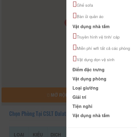
Ghế sofa
Bàn ủi quần áo
Vật dụng nhà tắm
Truyền hình vệ tinh/ cáp
Miễn phí wifi tất cả các phòng
Vật dụng dọn vệ sinh
Điểm đặc trưng
Vật dụng phòng
Loại giường
MỞ RỘNG BẢN ĐỒ
Giải trí
Tiện nghi
Chọn Phòng Tại CSLT Dalat80s Nhà Mình
Vật dụng nhà tắm
LOẠI
KIỂU
DỊCH
GIÁ THAM