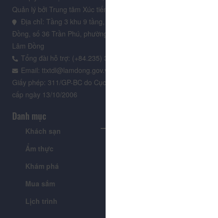
Quản lý bởi Trung tâm Xúc tiến Du lịch Lâm Đồng
Địa chỉ: Tầng 3 khu 9 tầng, Trung tâm Hành chính tỉnh Lâm
Đồng, số 36 Trần Phú, phường Xuân Hương - Đà Lạt, tỉnh
Lâm Đồng
Tổng đài hỗ trợ: (+84.235) 3.916.961
Email: ttxtdl@lamdong.gov.vn
Giấy phép: 311/GP-BC do Cục Báo chí - Bộ Văn hóa Thông tin
cấp ngày 13/10/2006
Danh mục
Khách sạn
Tour
Ẩm thực
Lễ hội & Sự kiện
Khám phá
Tin tức
Mua sắm
Giới thiệu
Lịch trình
Tiện ích