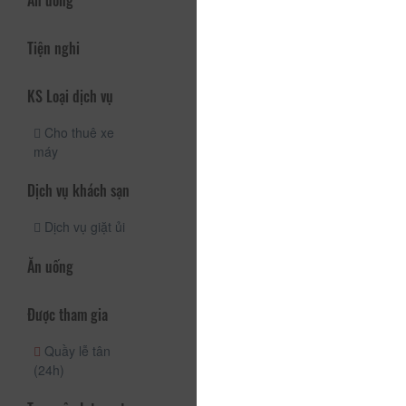
Ăn uống
Tiện nghi
KS Loại dịch vụ
Cho thuê xe
máy
Dịch vụ khách sạn
Dịch vụ giặt ủi
Ăn uống
Được tham gia
Quầy lễ tân
(24h)