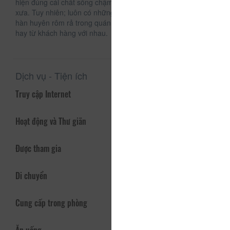
hiện đúng cái chất sống chậm và tận hưởng cuộc sống thời
xưa. Tuy nhiên; luôn có những câu chuyện được trao đổi,
hàn huyên rôm rả trong quán từ nhân viên với khách hàng
hay từ khách hàng với nhau.
Dịch vụ - Tiện ích
Truy cập Internet
Hoạt động và Thư giãn
Được tham gia
Di chuyển
Cung cấp trong phòng