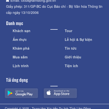
Email: ttxtdl@lamdong.gov.vn
Giấy phép: 311/GP-BC do Cục Báo chí - Bộ Văn hóa Thông tin
cấp ngày 13/10/2006
Danh mục
Khách sạn
Tour
Ẩm thực
Lễ hội & Sự kiện
Khám phá
Tin tức
Mua sắm
Giới thiệu
Lịch trình
Tiện ích
Tải ứng dụng
Copyright © 2025 - Trung tâm Xúc tiến Du lịch Tỉnh Lâm Đồng