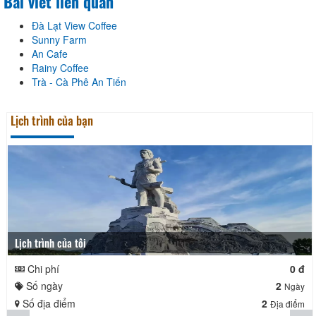
Bài viết liên quan
Đà Lạt View Coffee
Sunny Farm
An Cafe
Rainy Coffee
Trà - Cà Phê An Tiến
Lịch trình của bạn
Lịch trình của tôi
Chi phí
0 đ
Số ngày
2
Ngày
Số địa điểm
2
Địa điểm