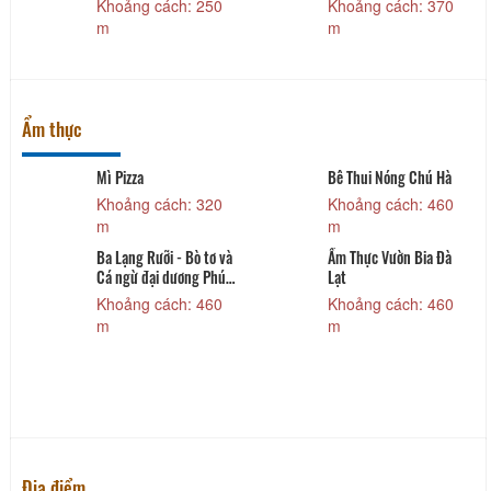
Khoảng cách: 250
Khoảng cách: 370
m
m
Ẩm thực
Mì Pizza
Bê Thui Nóng Chú Hà
Khoảng cách: 320
Khoảng cách: 460
m
m
Ba Lạng Rưỡi - Bò tơ và
Ẩm Thực Vườn Bia Đà
Cá ngừ đại dương Phú
Lạt
Yên
Khoảng cách: 460
Khoảng cách: 460
m
m
Địa điểm