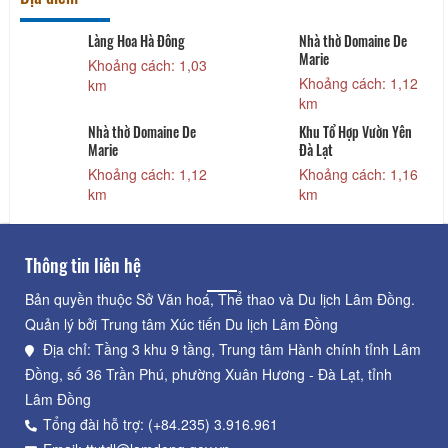
Làng Hoa Hà Đông
Nhà thờ Domaine De
Marie
Khoảng cách: 1,03
Khoảng cách: 1,12
km
km
Nhà thờ Domaine De
Khu Tổ Hợp Vườn Yên
Marie
Đà Lạt
Khoảng cách: 1,12
Khoảng cách: 1,16
km
km
Thông tin liên hệ
Bản quyền thuộc Sở Văn hoá, Thể thao và Du lịch Lâm Đồng.
Quản lý bởi Trung tâm Xúc tiến Du lịch Lâm Đồng
Địa chỉ: Tầng 3 khu 9 tầng, Trung tâm Hành chính tỉnh Lâm
Đồng, số 36 Trần Phú, phường Xuân Hương - Đà Lạt, tỉnh
Lâm Đồng
Tổng đài hỗ trợ: (+84.235) 3.916.961