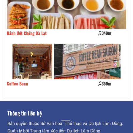
Bánh Ướt Chồng Đà Lạt
340m
Bá
Coffee Bean
350m
Mi
Thông tin liên hệ
Bản quyền thuộc Sở Văn hoá, Thể thao và Du lịch Lâm Đồng.
Quản lý bởi Trung tâm Xúc tiến Du lịch Lâm Đồng