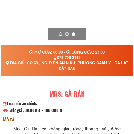
MỞ CỬA: 06:00 -
ĐÓNG CỬA: 23:00
079 708 2143
ĐỊA CHỈ: SỐ 69 , NGUYỄN AN NINH, PHƯỜNG CAM LY - ĐÀ LẠT, 
ĐẶT BÀN
MRS. GÀ RÁN
Loại món ăn chính:
Mức giá :
30.000 đ - 100.000 đ
Mô tả:
Mrs. Gà Rán có không gian rộng, thoáng mát, được