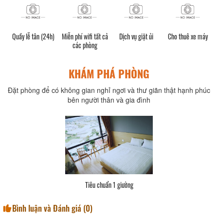
Quầy lễ tân (24h)
Miễn phí wifi tất cả
Dịch vụ giặt ủi
Cho thuê xe máy
các phòng
KHÁM PHÁ PHÒNG
Đặt phòng để có không gian nghỉ ngơi và thư giãn thật hạnh phúc
bên người thân và gia đình
Tiêu chuẩn 1 giường
Bình luận và Đánh giá (
0
)