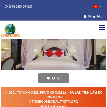
07-08-2026, 05:46:02
Đăng nhập
D25 , TÔ VĨNH DIỆN, PHƯỜNG CAM LY - ĐÀ LẠT, TỈNH LÂM ĐỒNG
0949630933
TIENHOUSE@DALATCITY.ORG
Đặt phòng