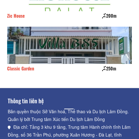
Zic House
200m
Nh
Classic Garden
250m
CS
Thông tin liên hệ
Bản quyền thuộc Sở Văn hoá, Thể thao và Du lịch Lâm Đồng.
Quản lý bởi Trung tâm Xúc tiến Du lịch Lâm Đồng
Địa chỉ: Tầng 3 khu 9 tầng, Trung tâm Hành chính tỉnh Lâm
Đồng, số 36 Trần Phú, phường Xuân Hương - Đà Lạt, tỉnh