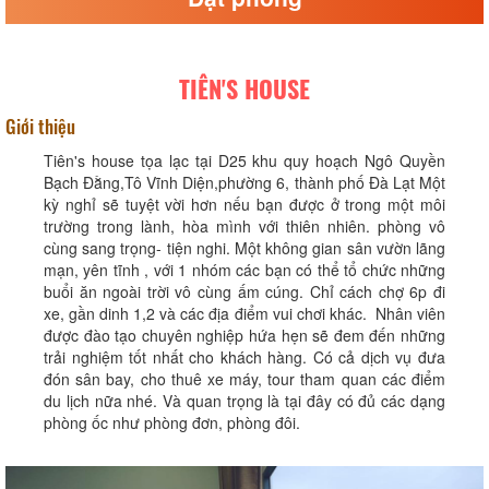
TIÊN'S HOUSE
Giới thiệu
Tiên's house tọa lạc tại D25 khu quy hoạch Ngô Quyền
Bạch Đằng,Tô Vĩnh Diện,phường 6, thành phố Đà Lạt Một
kỳ nghỉ sẽ tuyệt vời hơn nếu bạn được ở trong một môi
trường trong lành, hòa mình với thiên nhiên. phòng vô
cùng sang trọng- tiện nghi. Một không gian sân vườn lãng
mạn, yên tĩnh , với 1 nhóm các bạn có thể tổ chức những
buổi ăn ngoài trời vô cùng ấm cúng. Chỉ cách chợ 6p đi
xe, gần dinh 1,2 và các địa điểm vui chơi khác. Nhân viên
được đào tạo chuyên nghiệp hứa hẹn sẽ đem đến những
trải nghiệm tốt nhất cho khách hàng. Có cả dịch vụ đưa
đón sân bay, cho thuê xe máy, tour tham quan các điểm
du lịch nữa nhé. Và quan trọng là tại đây có đủ các dạng
phòng ốc như phòng đơn, phòng đôi.