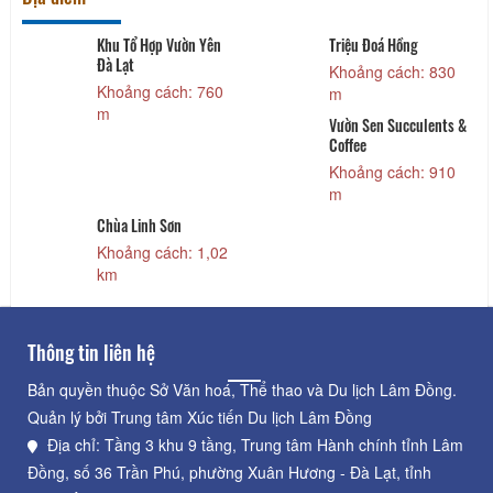
Khu Tổ Hợp Vườn Yên
Triệu Đoá Hồng
Đà Lạt
Khoảng cách: 830
Khoảng cách: 760
m
m
Vườn Sen Succulents &
Coffee
Khoảng cách: 910
m
Chùa Linh Sơn
Khoảng cách: 1,02
km
Thông tin liên hệ
Bản quyền thuộc Sở Văn hoá, Thể thao và Du lịch Lâm Đồng.
Quản lý bởi Trung tâm Xúc tiến Du lịch Lâm Đồng
Địa chỉ: Tầng 3 khu 9 tầng, Trung tâm Hành chính tỉnh Lâm
Đồng, số 36 Trần Phú, phường Xuân Hương - Đà Lạt, tỉnh