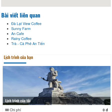
Bài viết liên quan
Đà Lạt View Coffee
Sunny Farm
An Cafe
Rainy Coffee
Trà - Cà Phê An Tiến
Lịch trình của bạn
Lịch trình của tôi
Chi phí
0 đ