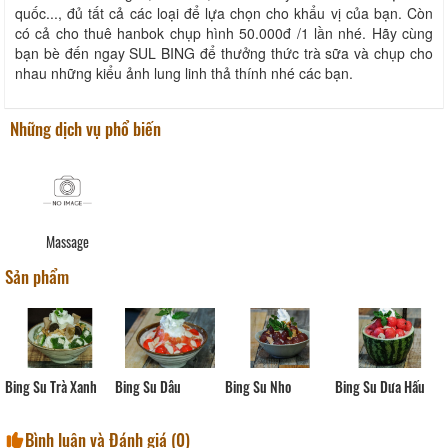
quốc..., đủ tất cả các loại để lựa chọn cho khẩu vị của bạn. Còn
có cả cho thuê hanbok chụp hình 50.000đ /1 lần nhé. Hãy cùng
bạn bè đến ngay SUL BING để thưởng thức trà sữa và chụp cho
nhau những kiểu ảnh lung linh thả thính nhé các bạn.
Những dịch vụ phổ biến
Massage
Sản phẩm
Bing Su Dâu
Bing Su Dưa Hấu
Bing Su Trà Xanh
Bing Su Nho
Bình luận và Đánh giá (
0
)