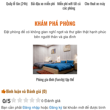
Quầy lễ tân (24h)
Bãi đậu xe miễn phí
Miễn phí wifi tất cả
Cho thuê xe máy
V
các phòng
KHÁM PHÁ PHÒNG
Đặt phòng để có không gian nghỉ ngơi và thư giãn thật hạnh phúc
bên người thân và gia đình
Phòng gia đình (Family) tập thể
Bình luận và Đánh giá (
0
)
0
/5
0
Đánh giá
Bạn cần phải
Đăng nhập
hoặc
Đăng ký
tài khoản mới để được bình