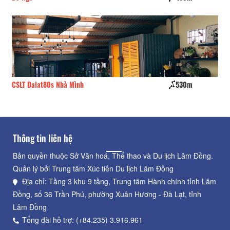
CSLT Dalat80s Nhà Mình
530m
Vư
Thông tin liên hệ
Bản quyền thuộc Sở Văn hoá, Thể thao và Du lịch Lâm Đồng.
Quản lý bởi Trung tâm Xúc tiến Du lịch Lâm Đồng
Địa chỉ: Tầng 3 khu 9 tầng, Trung tâm Hành chính tỉnh Lâm
Đồng, số 36 Trần Phú, phường Xuân Hương - Đà Lạt, tỉnh
Lâm Đồng
Tổng đài hỗ trợ: (+84.235) 3.916.961