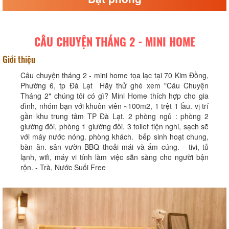
CÂU CHUYỆN THÁNG 2 - MINI HOME
Giới thiệu
Câu chuyện tháng 2 - mini home tọa lạc tại 70 Kim Đồng,
Phường 6, tp Đà Lạt Hãy thử ghé xem "Câu Chuyện
Tháng 2" chúng tôi có gì? Mini Home thích hợp cho gia
đình, nhóm bạn với khuôn viên ~100m2, 1 trệt 1 lầu. vị trí
gần khu trung tâm TP Đà Lạt. 2 phòng ngủ : phòng 2
giường đôi, phòng 1 giường đôi. 3 toilet tiện nghi, sạch sẽ
với máy nước nóng. phòng khách. bếp sinh hoạt chung,
bàn ăn. sân vườn BBQ thoải mái và ấm cúng. - tivi, tủ
lạnh, wifi, máy vi tính làm việc sẵn sàng cho người bận
rộn. - Trà, Nước Suối Free