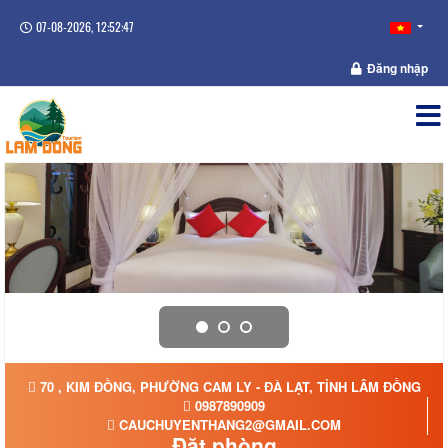
07-08-2026, 12:52:47
Đăng nhập
70 , KIM ĐỒNG, PHƯỜNG CAM LY - ĐÀ LẠT, TỈNH LÂM ĐỒNG
0987890909
CAUCHUYENTHANG2@GMAIL.COM
Đặt phòng