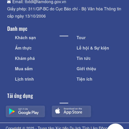
Email: ttxtdl@lamdong.gov.vn
Giấy phép: 311/GP-BC do Cục Báo chí - Bộ Văn hóa Thông tin
cấp ngày 13/10/2006
Danh mục
Khách sạn
Tour
Ẩm thực
Lễ hội & Sự kiện
Khám phá
Tin tức
Mua sắm
Giới thiệu
Lịch trình
Tiện ích
Tải ứng dụng
Copyright © 2025 - Trung tâm Xúc tiến Du lịch Tỉnh Lâm Đồng