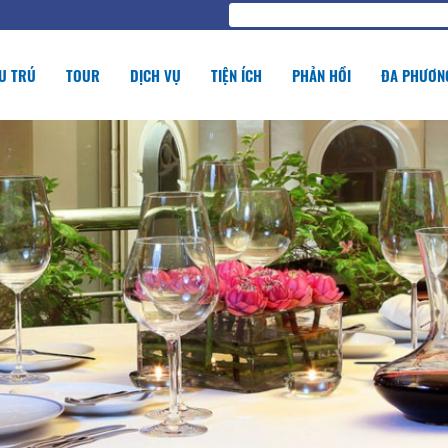
U TRÚ
TOUR
DỊCH VỤ
TIỆN ÍCH
PHẢN HỒI
ĐA PHƯƠNG