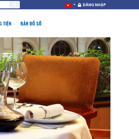
ĐĂNG NHẬP
 TIỆN
BẢN ĐỒ SỐ