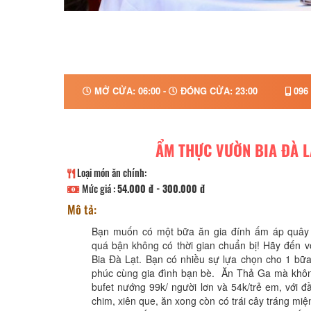
MỞ CỬA: 06:00 -
ĐÓNG CỬA: 23:00
096 
ẨM THỰC VƯỜN BIA ĐÀ L
Loại món ăn chính:
Mức giá :
54.000 đ - 300.000 đ
Mô tả:
Bạn muốn có một bữa ăn gia đính ấm áp quây
quá bận không có thời gian chuẩn bị! Hãy đến 
Bia Đà Lạt. Bạn có nhiều sự lựa chọn cho 1 bữ
phúc cùng gia đình bạn bè. Ăn Thả Ga mà không
bufet nướng 99k/ người lơn và 54k/trẻ em, với đ
chim, xiên que, ăn xong còn có trái cây tráng m