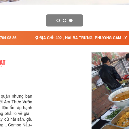
704 08 86
ĐỊA CHỈ: 402 , HAI BÀ TRƯNG, PHƯỜNG CAM LY 
ẠT
 quần nhưng bạn
với Ẩm Thực Vườn
a tiệc ấm áp hạnh
 phải lo về giá -
ầy đủ hải sản, gà,
iệng... Combo Nẩu+