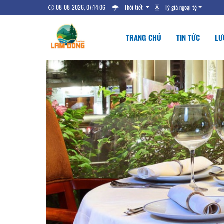
08-08-2026, 07:14:07
Thời tiết
Tỷ giá ngoại tệ
TRANG CHỦ
TIN TỨC
LƯ