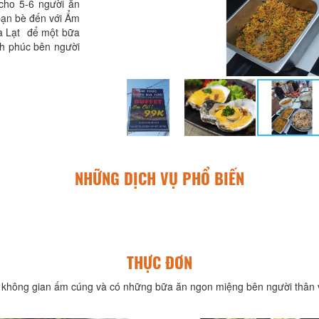
cho 5-6 người ăn
 bạn bè đến với Ẩm
à Lạt để một bữa
h phúc bên người
NHỮNG DỊCH VỤ PHỔ BIẾN
THỰC ĐƠN
không gian ấm cúng và có những bữa ăn ngon miệng bên người thân v