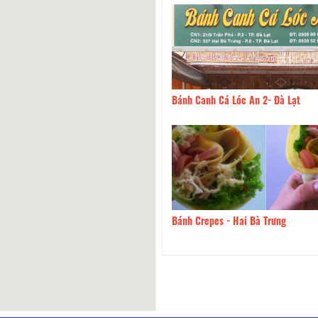
 Bánh 24H
120m
Bánh Canh Cá Lóc An 2- Đà Lạt
zza
140m
Bánh Crepes - Hai Bà Trưng