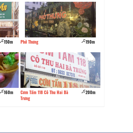
150m
Phở Thưng
190m
Quán Ăn Gia Đình
160m
Cơm Tấm 118 Cô Thu Hai Bà
200m
Coffee Bean
Trưng