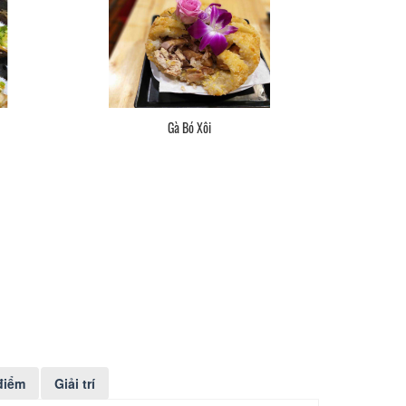
Gà Bó Xôi
điểm
Giải trí