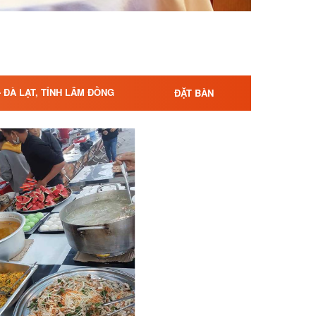
- ĐÀ LẠT, TỈNH LÂM ĐỒNG
ĐẶT BÀN