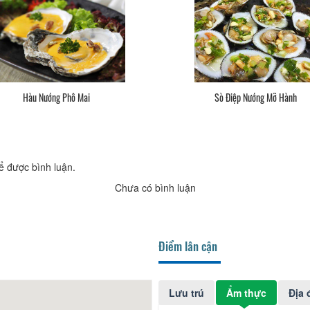
Hàu Nướng Phô Mai
Sò Điệp Nướng Mỡ Hành
ể được bình luận.
Chưa có bình luận
Điểm lân cận
Lưu trú
Ẩm thực
Địa 