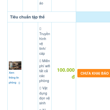
áo
Tiêu chuẩn tập thể
Truyền
hình
vệ
tinh/
cáp
Miễn
phí wifi
100.000
tất cả
Xem
CHƯA KHAI BÁO
đ
các
thông tin
phòng
phòng
Vật
dụng
dọn vệ
sinh