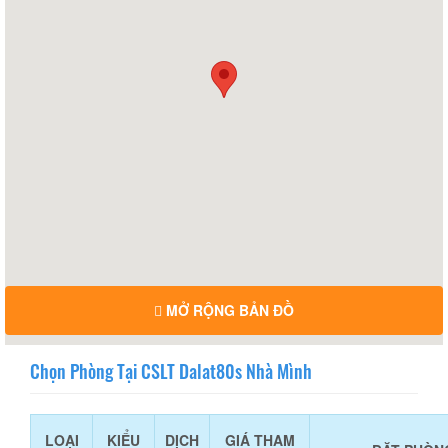
MỞ RỘNG BẢN ĐỒ
Chọn Phòng Tại CSLT Dalat80s Nhà Mình
LOẠI
KIỂU
DỊCH
GIÁ THAM