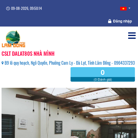
09-08-2026, 09:50:15
Đăng nhập
CSLT DALAT80S NHÀ MÌNH
B9 lô quy hoạch, Ngô Quyền, Phường Cam Ly - Đà Lạt, Tỉnh Lâm Đồng - 0964337293
0
(0 Đánh giá)