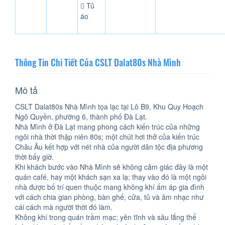
Tủ
áo
Thông Tin Chi Tiết Của CSLT Dalat80s Nhà Mình
Mô tả
CSLT Dalat80s Nhà Mình tọa lạc tại Lô B9, Khu Quy Hoạch
Ngô Quyền, phường 6, thành phố Đà Lạt.
Nhà Mình ở Đà Lạt mang phong cách kiến trúc của những
ngôi nhà thời thập niên 80s; một chút hơi thở của kiến trúc
Châu Âu kết hợp với nét nhà của người dân tộc địa phương
thời bấy giờ.
Khi khách bước vào Nhà Mình sẽ không cảm giác đây là một
quán café, hay một khách sạn xa lạ; thay vào đó là một ngôi
nhà được bố trí quen thuộc mang không khí ấm áp gia đình
với cách chia gian phòng, bàn ghế, cửa, tủ và âm nhạc như
cái cách mà người thời đó làm.
Không khí trong quán trầm mạc; yên tĩnh và sâu lắng thể