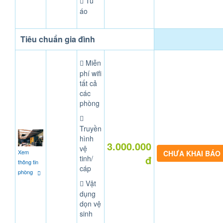
Tủ
áo
Tiêu chuẩn gia đình
Miễn
phí wifi
tất cả
các
phòng
Truyền
hình
3.000.000
vệ
Xem
CHƯA KHAI BÁO
đ
tinh/
thông tin
cáp
phòng
Vật
dụng
dọn vệ
sinh