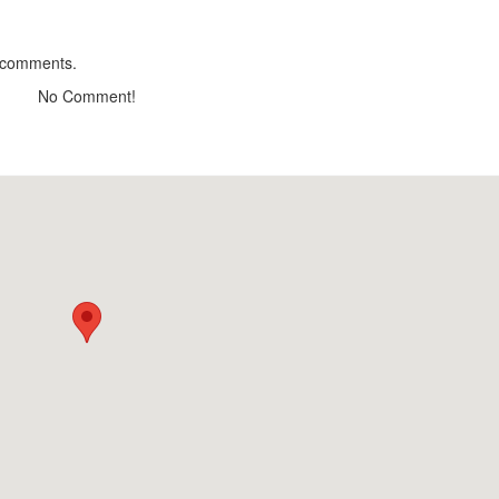
Distance: 150 m
Spicy rice cakes
 comments.
Distance: 160 m
No Comment!
Ku Duc Quan
Distance: 160 m
Tony Quán
Distance: 170 m
Linh Son Pagoda
Distance: 630 m
Da Lat University
Distance: 710 m
Ha Dong Flower Village