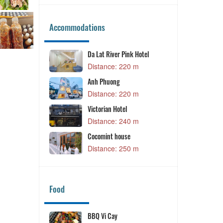
Accommodations
Da Lat River Pink Hotel
Tree House Host
Distance: 220 m
Distance: 26
Anh Phuong
Bach An Lac Hot
Distance: 220 m
Distance: 27
Victorian Hotel
Distance: 240 m
Cocomint house
Distance: 250 m
Food
BBQ Vi Cay
Biro Restau