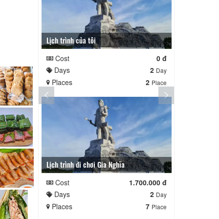
Lịch trình của tôi
Lịch trình cu
Cost
0 đ
Cost
Days
2
Days
Day
Places
2
Places
Place
Lịch trình đi chơi Gia Nghĩa
Quê Hương
Cost
1.700.000 đ
Cost
Days
2
Days
Day
Places
7
Places
Place