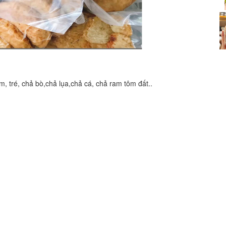
Pho Hoa
Distance: 160 m
Thien Hoa Hotel
, tré, chả bò,chả lụa,chả cá, chả ram tôm đất..
Distance: 160 m
Hong Tung Hotel
Distance: 190 m
Song Quynh house
Distance: 210 m
Chili House - Quan Cay