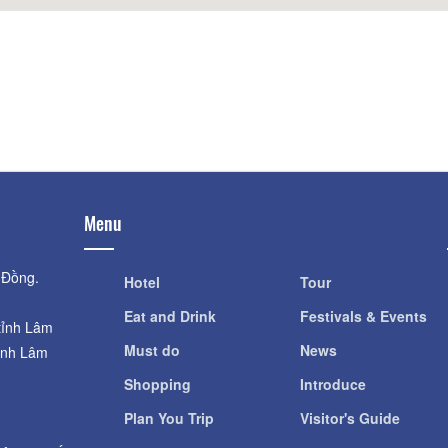
Distance: 830 m
Trieu Doa Hong Da Lat
Distance: 1.14 km
Menu
 Đồng.
Hotel
Tour
Eat and Drink
Festivals & Events
tỉnh Lâm
Must do
News
ỉnh Lâm
Shopping
Introduce
Plan You Trip
Visitor's Guide