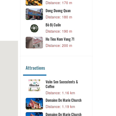
& Milk Tea
Distance: 170 m
Distance:
Dong Duong Quan
Thao - Wet
Distance: 180 m
Distance:
Bò Bị Cuốn
Distance: 190 m
Hu Tieu Nam Vang 71
Distance: 200 m
Attractions
Vườn Sen Succulents &
Nhà thờ Do
Coffee
Distance:
Distance: 1.16 km
Khu Tổ Hợp
Domaine De Marie Church
Distance:
Distance: 1.19 km
Domaine De Marie Church