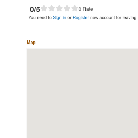
0
/5
0
Rate
You need to
Sign in
or
Register
new account for leaving
Map