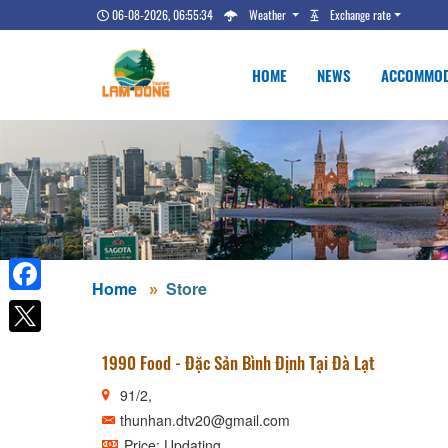
06-08-2026, 06:55:35
Weather
Exchange rate
HOME
NEWS
ACCOMMOD
Home
Store
Facebook
1990 Food - Đặc Sản Bình Định Tại Đà Lạt
91/2,
thunhan.dtv20@gmail.com
Price: Updating