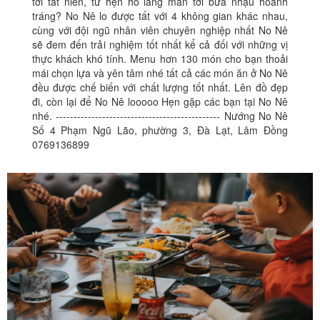
tới tất niên, từ hẹn hò lãng man tới bữa nhậu hoành
tráng? No Nê lo được tất với 4 không gian khác nhau,
cùng với đội ngũ nhân viên chuyên nghiệp nhất No Nê
sẽ đem đến trải nghiệm tốt nhất kể cả đối với những vị
thực khách khó tính. Menu hơn 130 món cho bạn thoải
mái chọn lựa và yên tâm nhé tất cả các món ăn ở No Nê
đều được chế biến với chất lượng tốt nhất. Lên đồ đẹp
đi, còn lại để No Nê looooo Hẹn gặp các bạn tại No Nê
nhé. ---------------------------------------------- Nướng No Nê
Số 4 Phạm Ngũ Lão, phường 3, Đà Lạt, Lâm Đồng
0769136899