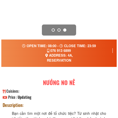
OPEN TIME: 08:00 -
CLOSE TIME: 23:59
076 913 6899
ADDRESS: 4A,
RESERVATION
NƯỚNG NO NÊ
Cuisines:
Price :
Updating
Description:
Bạn cần tìm một nơi để tổ chức tiệc? Từ sinh nhật cho