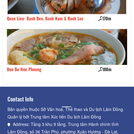
Quan Lieu- Banh Beo, Banh Nam & Banh Loc
170m
Qu
Bun Bo Hue Phuong
180m
Qu
Contact Info
Bản quyền thuộc Sở Văn hoá, Thể thao và Du lịch Lâm Đồng.
Quản lý bởi Trung tâm Xúc tiến Du lịch Lâm Đồng
Address: Tầng 3 khu 9 tầng, Trung tâm Hành chính tỉnh
Lâm Đồng, số 36 Trần Phú, phường Xuân Hương - Đà Lạt,