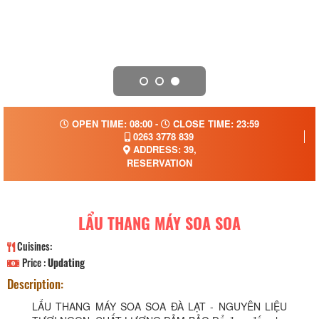
OPEN TIME: 08:00 -
CLOSE TIME: 23:59
0263 3778 839
ADDRESS: 39,
RESERVATION
LẨU THANG MÁY SOA SOA
Cuisines:
Price :
Updating
Description:
LẨU THANG MÁY SOA SOA ĐÀ LẠT - NGUYÊN LIỆU