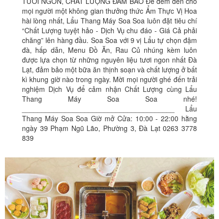
TƯƠI NGON, CHẤT LƯỢNG ĐẢM BẢO Để đem đến cho
mọi người một không gian thưởng thức Ẩm Thực Vị Hoa
hài lòng nhất, Lẩu Thang Máy Soa Soa luôn đặt tiêu chí
“Chất Lượng tuyệt hảo - Dịch Vụ chu đáo - Giá Cả phải
chăng” lên hàng đầu. Soa Soa với 9 vị Lẩu tự chọn đậm
đà, hấp dẫn, Menu Đồ Ăn, Rau Củ nhúng kèm luôn
được lựa chọn từ những nguyên liệu tươi ngon nhất Đà
Lạt, đảm bảo một bữa ăn thịnh soạn và chất lượng ở bất
kì khung giờ nào trong ngày. Mời mọi người ghé đến trải
nghiệm Dịch Vụ để cảm nhận Chất Lượng cùng Lẩu
Thang Máy Soa Soa nhé!
_______________________________________ Lẩu
Thang Máy Soa Soa Giờ mở Cửa: 10:00 - 22:00 hằng
ngày 39 Phạm Ngũ Lão, Phường 3, Đà Lạt 0263 3778
839