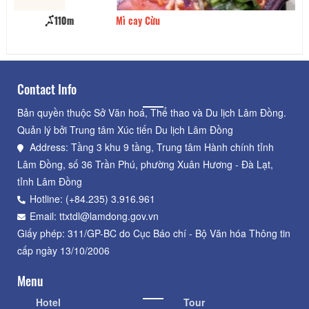
Mì cay Cừu
130m
Re
Contact Info
Bản quyền thuộc Sở Văn hoá, Thể thao và Du lịch Lâm Đồng.
Quản lý bởi Trung tâm Xúc tiến Du lịch Lâm Đồng
Address: Tầng 3 khu 9 tầng, Trung tâm Hành chính tỉnh
Lâm Đồng, số 36 Trần Phú, phường Xuân Hương - Đà Lạt,
tỉnh Lâm Đồng
Hotline: (+84.235) 3.916.961
Email: ttxtdl@lamdong.gov.vn
Giấy phép: 311/GP-BC do Cục Báo chí - Bộ Văn hóa Thông tin
cấp ngày 13/10/2006
Menu
Hotel
Tour