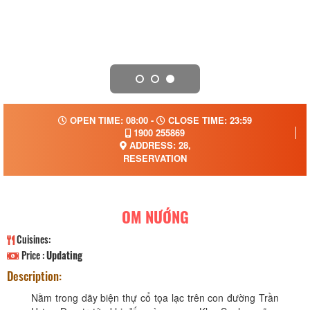
OPEN TIME: 08:00 -
CLOSE TIME: 23:59
1900 255869
ADDRESS: 28,
RESERVATION
OM NƯỚNG
Cuisines:
Price :
Updating
Description:
Nằm trong dãy biện thự cổ tọa lạc trên con đường Trần