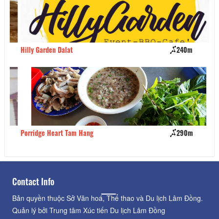
Hilly Garden Dalat
240m
Ti
Porridge Heart Tam Hang
290m
Da
Contact Info
Bản quyền thuộc Sở Văn hoá, Thể thao và Du lịch Lâm Đồng.
Quản lý bởi Trung tâm Xúc tiến Du lịch Lâm Đồng