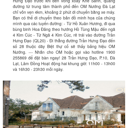
Hưng Đạo trước khi đến vòng xoay Khe Sanh, quãng
đường từ trung tâm thành phố đến OM Nướng Đà Lạt
chỉ vỏn vẹn 4km, khoảng 2 phút di chuyển bằng xe máy.
Bạn có thể di chuyển theo bản đồ minh họa của chúng
mình qua các tuyến đường: - Từ Hồ Xuân Hương, đi qua
bùng binh Hoa Đăng theo hướng Hồ Tùng Mậu đến ngã
4 Kim Cúc - Từ Ngã 4 Kim Cúc, rẽ trái vào đường Trần
Hưng Đạo (QL20) - Đi thẳng đường Trần Hưng Đạo đến
số 28 thuộc dãy Biệt thự cổ sẽ thấy bảng hiệu OM
Nướng. --- Nhắn cho OM hoặc gọi vào hotline 1900
255869 để đặt bàn ngay! 28 Trần Hưng Đạo, P.10, Đà
Lạt, Lâm Đồng Hoạt động hai khung giờ: 11h00 - 13h00
và 16h30 - 23h30 mỗi ngày.