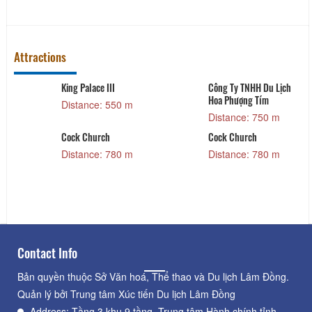
Attractions
King Palace III
Công Ty TNHH Du Lịch
Hoa Phượng Tím
Distance: 550 m
Distance: 750 m
Cock Church
Cock Church
Distance: 780 m
Distance: 780 m
Contact Info
Bản quyền thuộc Sở Văn hoá, Thể thao và Du lịch Lâm Đồng.
Quản lý bởi Trung tâm Xúc tiến Du lịch Lâm Đồng
Address: Tầng 3 khu 9 tầng, Trung tâm Hành chính tỉnh