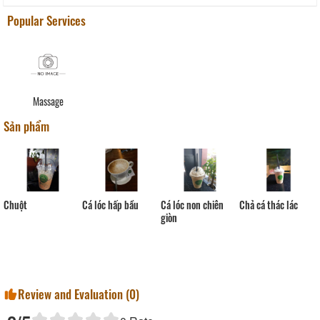
Popular Services
Massage
Sản phẩm
Chuột
Cá lóc hấp bầu
Cá lóc non chiên
Chả cá thác lác
giòn
Review and Evaluation (
0
)