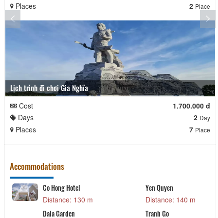
Places
2
Place
Lịch trình đi chơi Gia Nghĩa
Cost
1.700.000 đ
Days
2
Day
Places
7
Place
Accommodations
Thuan Hoa Hotel
Goldenrum Hote
 140 m
Distance: 150 m
Distance: 16
Lien Huong hotel
Dalat House