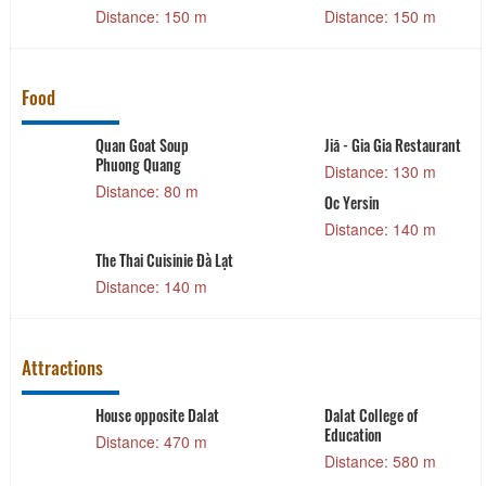
Distance: 160 m
Distance: 18
 150 m
Food
a Restaurant
Pho Bang
Nhà hàng Cung 
 130 m
Distance: 140 m
Distance: 14
D’HALAL RESTAURANT
Yersin Beef Hot 
 140 m
Distance: 190 m
Distance: 20
Attractions
ge of
Lam Vien Square
Xuan Huong Lak
Distance: 800 m
Distance: 87