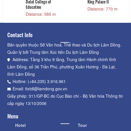
 580 m
Queen of the queen
Khu vui chơi
II
Wonderland
Distance: 950 m
 770 m
Distance: 95
Contact Info
Bản quyền thuộc Sở Văn hoá, Thể thao và Du lịch Lâm Đồng.
Quản lý bởi Trung tâm Xúc tiến Du lịch Lâm Đồng
Address: Tầng 3 khu 9 tầng, Trung tâm Hành chính tỉnh
Lâm Đồng, số 36 Trần Phú, phường Xuân Hương - Đà Lạt,
tỉnh Lâm Đồng
Hotline: (+84.235) 3.916.961
Email: ttxtdl@lamdong.gov.vn
Giấy phép: 311/GP-BC do Cục Báo chí - Bộ Văn hóa Thông tin
cấp ngày 13/10/2006
Menu