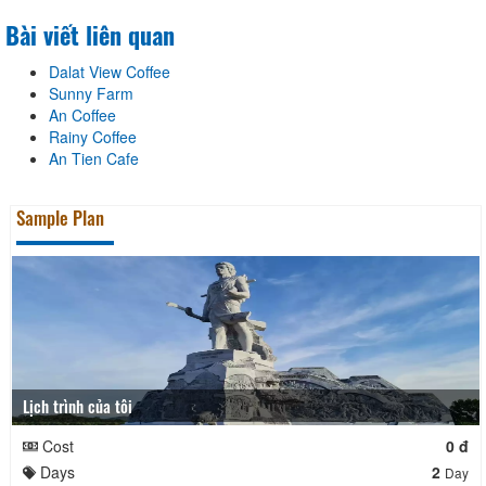
Bài viết liên quan
Dalat View Coffee
Sunny Farm
An Coffee
Rainy Coffee
An Tien Cafe
Sample Plan
Lịch trình của tôi
Cost
0 đ
Days
2
Day