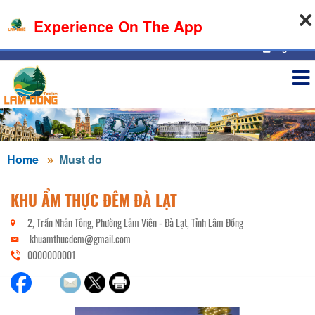
07-08-2026, 06:44:59
Experience On The App
Sign in
Home
Must do
KHU ẨM THỰC ĐÊM ĐÀ LẠT
2, Trần Nhân Tông, Phường Lâm Viên - Đà Lạt, Tỉnh Lâm Đồng
khuamthucdem@gmail.com
0000000001