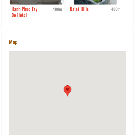
Hanh Phuc Tay
Dalat Hills
Bic
0m
400m
400m
Do Hotel
Map