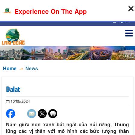
09-08-2026, 10:16:19
Experience On The App
Sign in
Home
News
Dalat
10/05/2024
Nằm giữa non xanh bát ngát của núi rừng, Thung
lũng các vị thần với mô hình các bức tượng thần