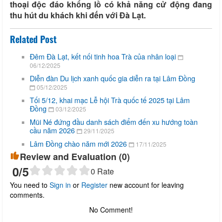
thoại độc đáo khổng lồ có khả năng cử động đang
thu hút du khách khi đến với Đà Lạt.
Related Post
Đêm Đà Lạt, kết nối tinh hoa Trà của nhân loại
06/12/2025
Diễn đàn Du lịch xanh quốc gia diễn ra tại Lâm Đồng
05/12/2025
Tối 5/12, khai mạc Lễ hội Trà quốc tế 2025 tại Lâm
Đồng
03/12/2025
Mũi Né đứng đầu danh sách điểm đến xu hướng toàn
cầu năm 2026
29/11/2025
Lâm Đồng chào năm mới 2026
17/11/2025
Review and Evaluation (
0
)
0
/5
0
Rate
You need to
Sign in
or
Register
new account for leaving
comments.
No Comment!