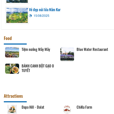
Vẻ đẹp núi lửa Nâm Kar
15/08/2025
Food
Tiệm nướng Mây Mây
Blue Water Restaurant
BÁNH CANH BỘT GẠO O
TUYẾT
Attractions
Dapa Hill - Dalat
ChiKa Farm