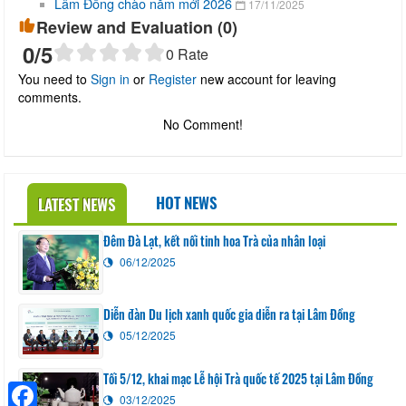
Lâm Đồng chào năm mới 2026
17/11/2025
Review and Evaluation (
0
)
0
/5
0
Rate
You need to
Sign in
or
Register
new account for leaving
comments.
No Comment!
HOT NEWS
LATEST NEWS
Đêm Đà Lạt, kết nối tinh hoa Trà của nhân loại
06/12/2025
Diễn đàn Du lịch xanh quốc gia diễn ra tại Lâm Đồng
05/12/2025
Tối 5/12, khai mạc Lễ hội Trà quốc tế 2025 tại Lâm Đồng
03/12/2025