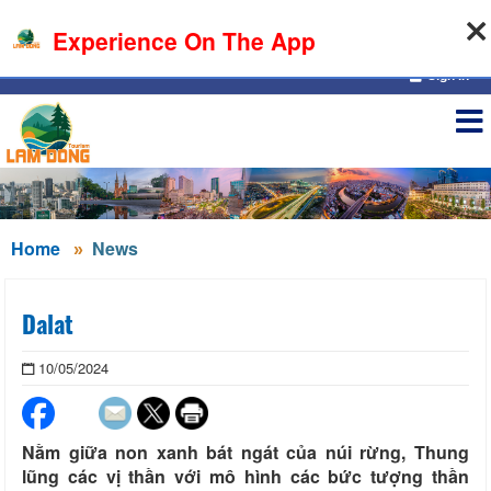
09-08-2026, 09:39:45
Experience On The App
Sign in
Home
News
Dalat
10/05/2024
Nằm giữa non xanh bát ngát của núi rừng, Thung
lũng các vị thần với mô hình các bức tượng thần