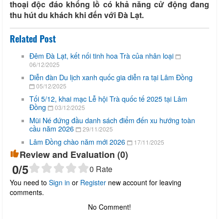
thoại độc đáo khổng lồ có khả năng cử động đang
thu hút du khách khi đến với Đà Lạt.
Related Post
Đêm Đà Lạt, kết nối tinh hoa Trà của nhân loại
06/12/2025
Diễn đàn Du lịch xanh quốc gia diễn ra tại Lâm Đồng
05/12/2025
Tối 5/12, khai mạc Lễ hội Trà quốc tế 2025 tại Lâm
Đồng
03/12/2025
Mũi Né đứng đầu danh sách điểm đến xu hướng toàn
cầu năm 2026
29/11/2025
Lâm Đồng chào năm mới 2026
17/11/2025
Review and Evaluation (
0
)
0
/5
0
Rate
You need to
Sign in
or
Register
new account for leaving
comments.
No Comment!