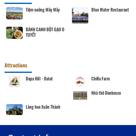
Tiệm nướng Mây Mây
Blue Water Restaurant
BÁNH CANH BỘT GẠO O
TUYẾT
Attractions
Dapa Hill - Dalat
ChiKa Farm
Nhà thờ Donbosco
Làng hoa Xuân Thành