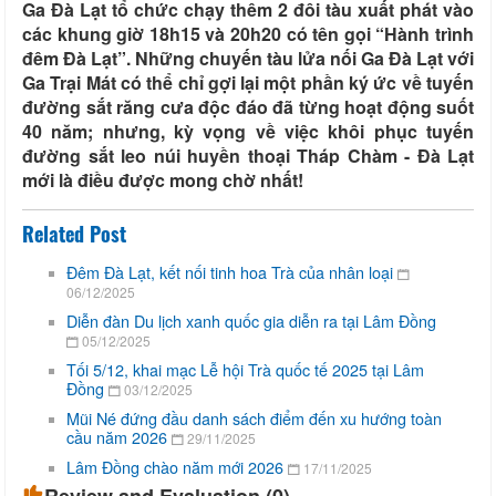
Ga Đà Lạt tổ chức chạy thêm 2 đôi tàu xuất phát vào
các khung giờ 18h15 và 20h20 có tên gọi “Hành trình
đêm Đà Lạt”. Những chuyến tàu lửa nối Ga Đà Lạt với
Ga Trại Mát có thể chỉ gợi lại một phần ký ức về tuyến
đường sắt răng cưa độc đáo đã từng hoạt động suốt
40 năm; nhưng, kỳ vọng về việc khôi phục tuyến
đường sắt leo núi huyền thoại Tháp Chàm - Đà Lạt
mới là điều được mong chờ nhất!
Related Post
Đêm Đà Lạt, kết nối tinh hoa Trà của nhân loại
06/12/2025
Diễn đàn Du lịch xanh quốc gia diễn ra tại Lâm Đồng
05/12/2025
Tối 5/12, khai mạc Lễ hội Trà quốc tế 2025 tại Lâm
Đồng
03/12/2025
Mũi Né đứng đầu danh sách điểm đến xu hướng toàn
cầu năm 2026
29/11/2025
Lâm Đồng chào năm mới 2026
17/11/2025
Review and Evaluation (
0
)