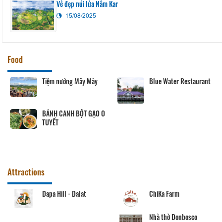
Vẻ đẹp núi lửa Nâm Kar
15/08/2025
Food
Tiệm nướng Mây Mây
Blue Water Restaurant
BÁNH CANH BỘT GẠO O
TUYẾT
Attractions
Dapa Hill - Dalat
ChiKa Farm
Nhà thờ Donbosco