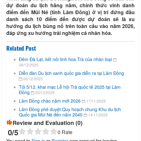
dự đoán du lịch hằng năm, chính thức vinh danh
điểm đến Mũi Né (tỉnh Lâm Đồng) ở vị trí đứng đầu
danh sách 10 điểm đến được dự đoán sẽ là xu
hướng du lịch bùng nổ trên toàn cầu vào năm 2026,
đáp ứng xu hướng trải nghiệm cá nhân hóa.
Related Post
Đêm Đà Lạt, kết nối tinh hoa Trà của nhân loại
06/12/2025
Diễn đàn Du lịch xanh quốc gia diễn ra tại Lâm Đồng
05/12/2025
Tối 5/12, khai mạc Lễ hội Trà quốc tế 2025 tại Lâm
Đồng
03/12/2025
Lâm Đồng chào năm mới 2026
17/11/2025
Lâm Đồng phê duyệt Quy hoạch chung Khu du lịch
Quốc gia Mũi Né đến năm 2040
14/11/2025
Review and Evaluation (
0
)
0
/5
0
Rate
You need to
Sign in
or
Register
new account for leaving