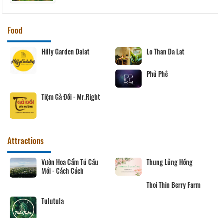
Food
Hilly Garden Dalat
Lo Than Da Lat
Phủ Phê
Tiệm Gà Đồi - Mr.Right
Attractions
Vườn Hoa Cẩm Tú Cầu
Thung Lũng Hồng
Mới - Cách Cách
Thoi Thin Berry Farm
Tulutula