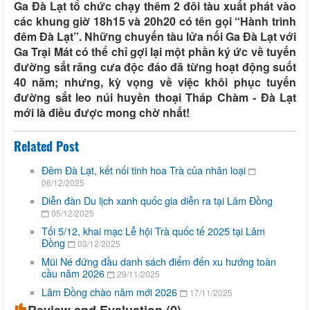
Ga Đà Lạt tổ chức chạy thêm 2 đôi tàu xuất phát vào
các khung giờ 18h15 và 20h20 có tên gọi “Hành trình
đêm Đà Lạt”. Những chuyến tàu lửa nối Ga Đà Lạt với
Ga Trại Mát có thể chỉ gợi lại một phần ký ức về tuyến
đường sắt răng cưa độc đáo đã từng hoạt động suốt
40 năm; nhưng, kỳ vọng về việc khôi phục tuyến
đường sắt leo núi huyền thoại Tháp Chàm - Đà Lạt
mới là điều được mong chờ nhất!
Related Post
Đêm Đà Lạt, kết nối tinh hoa Trà của nhân loại
06/12/2025
Diễn đàn Du lịch xanh quốc gia diễn ra tại Lâm Đồng
05/12/2025
Tối 5/12, khai mạc Lễ hội Trà quốc tế 2025 tại Lâm
Đồng
03/12/2025
Mũi Né đứng đầu danh sách điểm đến xu hướng toàn
cầu năm 2026
29/11/2025
Lâm Đồng chào năm mới 2026
17/11/2025
Review and Evaluation (
0
)