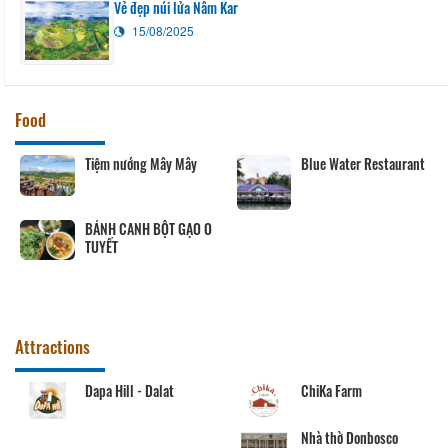
Vẻ đẹp núi lửa Nâm Kar
15/08/2025
Food
Tiệm nướng Mây Mây
Blue Water Restaurant
BÁNH CANH BỘT GẠO O
TUYẾT
Attractions
Dapa Hill - Dalat
ChiKa Farm
Nhà thờ Donbosco