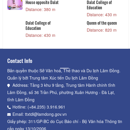
llege of
Queen of the queen
Lam Dong M
n
Distance: 820 m
Distance: 
e: 430 m
Lam Vien Square
Khu Ẩm thực
 the queen
Lạt
Distance: 1.02 km
e: 820 m
Distance: 
Contact Info
Bản quyền thuộc Sở Văn hoá, Thể thao và Du lịch Lâm Đồng.
Quản lý bởi Trung tâm Xúc tiến Du lịch Lâm Đồng
Address: Tầng 3 khu 9 tầng, Trung tâm Hành chính tỉnh
Lâm Đồng, số 36 Trần Phú, phường Xuân Hương - Đà Lạt,
tỉnh Lâm Đồng
Hotline: (+84.235) 3.916.961
Email: ttxtdl@lamdong.gov.vn
Giấy phép: 311/GP-BC do Cục Báo chí - Bộ Văn hóa Thông tin
cấp ngày 13/10/2006