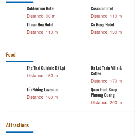
hotel
CSLT Charm
Dalat House
e: 110 m
Distance: 150 m
Distance: 
Hotel
Minh Huy House
N'Queen Villa
e: 130 m
Distance: 190 m
Distance: 
Food
ain Villa &
Tiệm mì Kosame
Hu Tieu & Bu
Distance: 200 m
Distance: 
e: 170 m
Jiā - Gia Gia Restaurant
Go Rap BBQ -
at Soup
Place To Bake
Distance: 210 m
Quang
Place
Distance: 
e: 200 m
Attractions