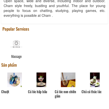
Open space, wide and diverse, including indoor and outdoor.
Cham style freely, bustling and youthful. The place for young
people to focus on chatting, studying, playing games, etc.
everything is possible at Cham .
Popular Services
Massage
Sản phẩm
Chuột
Cá lóc hấp bầu
Cá lóc non chiên
Chả cá thác lác
giòn