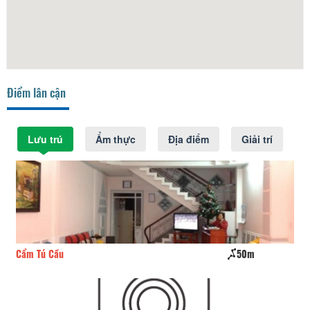
Điểm lân cận
Lưu trú
Ẩm thực
Địa điểm
Giải trí
Cẩm Tú Cầu
50m
Sơ