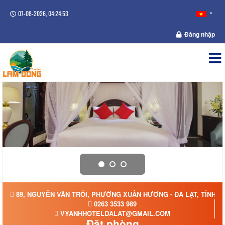
07-08-2026, 04:24:54
Đăng nhập
89, NGUYỄN VĂN TRỖI, PHƯỜNG XUÂN HƯƠNG - ĐÀ LẠT, TỈNH 
0263 3533 989
VYANHHOTELDALAT@GMAIL.COM
Đặt phòng