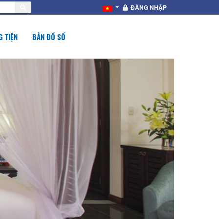
ĐĂNG NHẬP
 TIỆN
BẢN ĐỒ SỐ