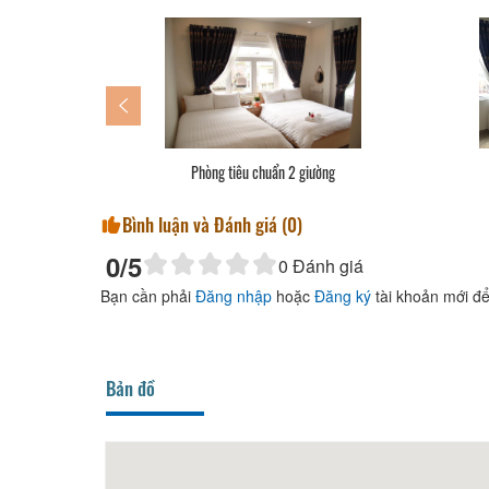
ẩn 2 giường
Phòng sang trọng 2 giường
Bình luận và Đánh giá (
0
)
0
/5
0
Đánh giá
Bạn cần phải
Đăng nhập
hoặc
Đăng ký
tài khoản mới để
Bản đồ