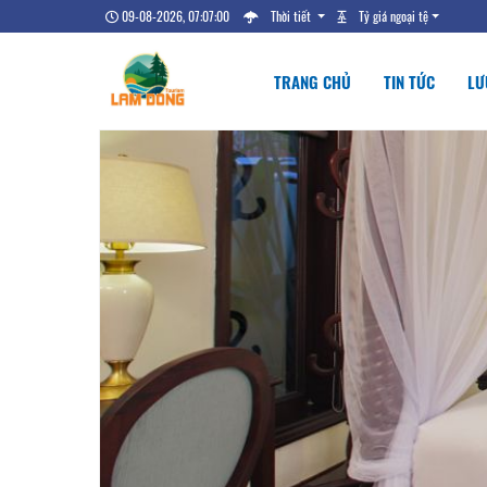
09-08-2026, 07:07:01
Thời tiết
Tỷ giá ngoại tệ
TRANG CHỦ
TIN TỨC
LƯ