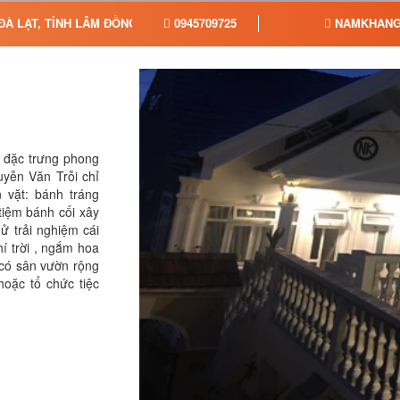
ĐÀ LẠT, TỈNH LÂM ĐỒNG
0945709725
NAMKHANG
 đặc trưng phong
yễn Văn Trỗi chỉ
 vặt: bánh tráng
tiệm bánh cối xây
ử trải nghiệm cái
hí trời , ngắm hoa
có sân vườn rộng
oặc tổ chức tiệc