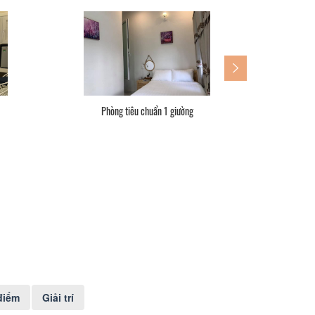
iường
Phòng sang trọng 1 giường
điểm
Giải trí