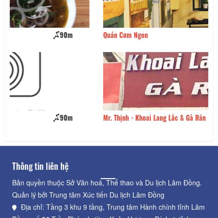
Quán Cơm Ngon
120m
Mr. Thịnh - Khoai Lang Lắc & Gà Rán
120m
Z
Thông tin liên hệ
Bản quyền thuộc Sở Văn hoá, Thể thao và Du lịch Lâm Đồng.
Quản lý bởi Trung tâm Xúc tiến Du lịch Lâm Đồng
Địa chỉ: Tầng 3 khu 9 tầng, Trung tâm Hành chính tỉnh Lâm