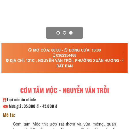
MỞ CỬA: 06:00 -
ĐÓNG CỬA: 13:00
0362354468
ĐỊA CHỈ: 121C , NGUYỄN VĂN TRỖI, PHƯỜNG XUÂN HƯƠNG - ĐÀ 
ĐẶT BÀN
CƠM TẤM MỘC - NGUYỄN VĂN TRỖI
Loại món ăn chính:
Mức giá :
35.000 đ - 45.000 đ
Mô tả:
Cơm tấm Mộc thịt ướp rất thơm và vừa miệng, quan