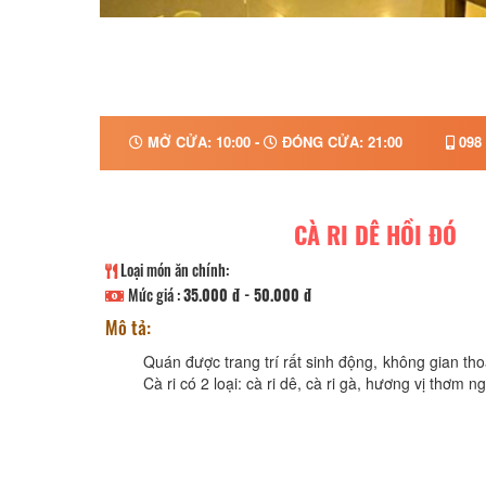
MỞ CỬA: 10:00 -
ĐÓNG CỬA: 21:00
098 
CÀ RI DÊ HỒI ĐÓ
Loại món ăn chính:
Mức giá :
35.000 đ - 50.000 đ
Mô tả:
Quán được trang trí rất sinh động, không gian th
Cà ri có 2 loại: cà ri dê, cà ri gà, hương vị thơm n