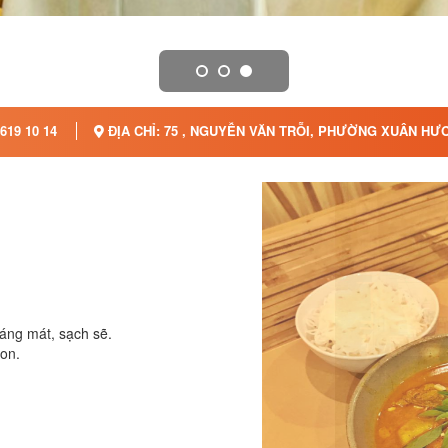
619 10 14
ĐỊA CHỈ: 75 , NGUYỄN VĂN TRỖI, PHƯỜNG XUÂN HƯƠ
oáng mát, sạch sẽ.
gon.