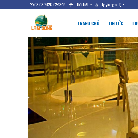
08-08-2026, 02:43:20
Thời tiết
Tỷ giá ngoại tệ
TRANG CHỦ
TIN TỨC
LƯ