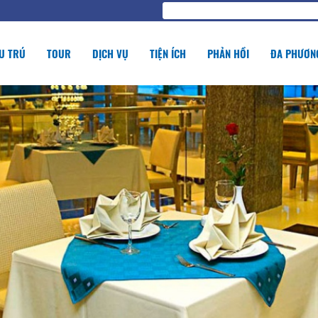
U TRÚ
TOUR
DỊCH VỤ
TIỆN ÍCH
PHẢN HỒI
ĐA PHƯƠNG