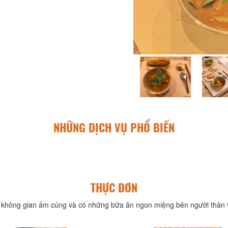
NHỮNG DỊCH VỤ PHỔ BIẾN
THỰC ĐƠN
không gian ấm cúng và có những bữa ăn ngon miệng bên người thân v