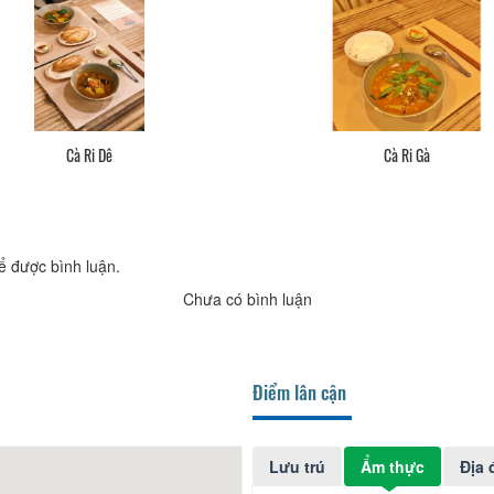
Cà Ri Dê
Cà Ri Gà
ể được bình luận.
Chưa có bình luận
Điểm lân cận
Lưu trú
Ẩm thực
Địa 