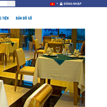
ĐĂNG NHẬP
 TIỆN
BẢN ĐỒ SỐ