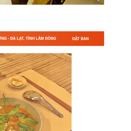
NG - ĐÀ LẠT, TỈNH LÂM ĐỒNG
ĐẶT BÀN