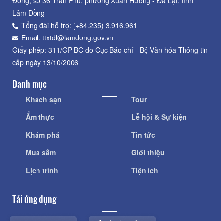
Đồng, số 36 Trần Phú, phường Xuân Hương - Đà Lạt, tỉnh
Lâm Đồng
Tổng đài hỗ trợ: (+84.235) 3.916.961
Email: ttxtdl@lamdong.gov.vn
Giấy phép: 311/GP-BC do Cục Báo chí - Bộ Văn hóa Thông tin
cấp ngày 13/10/2006
Danh mục
Khách sạn
Tour
Ẩm thực
Lễ hội & Sự kiện
Khám phá
Tin tức
Mua sắm
Giới thiệu
Lịch trình
Tiện ích
Tải ứng dụng