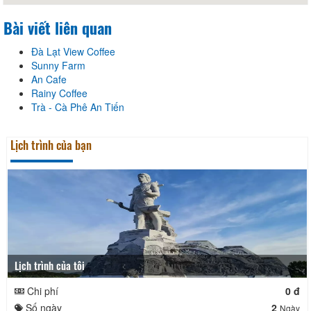
Bài viết liên quan
Đà Lạt View Coffee
Sunny Farm
An Cafe
Rainy Coffee
Trà - Cà Phê An Tiến
Lịch trình của bạn
Lịch trình của tôi
Chi phí
0 đ
Số ngày
2
Ngày