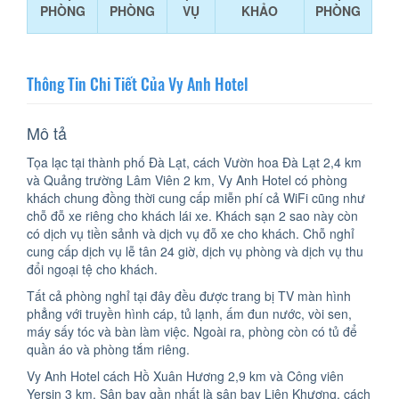
PHÒNG
PHÒNG
VỤ
KHẢO
PHÒNG
Thông Tin Chi Tiết Của Vy Anh Hotel
Mô tả
Tọa lạc tại thành phố Đà Lạt, cách Vườn hoa Đà Lạt 2,4 km
và Quảng trường Lâm Viên 2 km, Vy Anh Hotel có phòng
khách chung đồng thời cung cấp miễn phí cả WiFi cũng như
chỗ đỗ xe riêng cho khách lái xe. Khách sạn 2 sao này còn
có dịch vụ tiền sảnh và dịch vụ đỗ xe cho khách. Chỗ nghỉ
cung cấp dịch vụ lễ tân 24 giờ, dịch vụ phòng và dịch vụ thu
đổi ngoại tệ cho khách.
Tất cả phòng nghỉ tại đây đều được trang bị TV màn hình
phẳng với truyền hình cáp, tủ lạnh, ấm đun nước, vòi sen,
máy sấy tóc và bàn làm việc. Ngoài ra, phòng còn có tủ để
quần áo và phòng tắm riêng.
Vy Anh Hotel cách Hồ Xuân Hương 2,9 km và Công viên
Yersin 3 km. Sân bay gần nhất là sân bay Liên Khương, cách