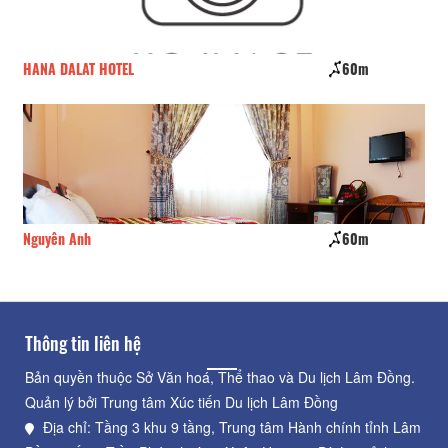
HANA DALAT HOTEL
60m
Ha
Nguyên Anh
60m
Tul
Thông tin liên hệ
Bản quyền thuộc Sở Văn hoá, Thể thao và Du lịch Lâm Đồng.
Quản lý bởi Trung tâm Xúc tiến Du lịch Lâm Đồng
Địa chỉ: Tầng 3 khu 9 tầng, Trung tâm Hành chính tỉnh Lâm