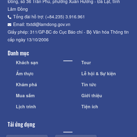
Đồng, số 36 Trần Phú, phường Xuân Hương - Đà Lạt, tỉnh
Lâm Đồng
Tổng đài hỗ trợ: (+84.235) 3.916.961
Email: ttxtdl@lamdong.gov.vn
Giấy phép: 311/GP-BC do Cục Báo chí - Bộ Văn hóa Thông tin
cấp ngày 13/10/2006
Danh mục
Khách sạn
Tour
Ẩm thực
Lễ hội & Sự kiện
Khám phá
Tin tức
Mua sắm
Giới thiệu
Lịch trình
Tiện ích
Tải ứng dụng