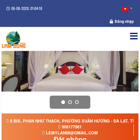
06-08-2026, 01:04:19
Đăng nhập
9 BIS, PHAN NHƯ THẠCH, PHƯỜNG XUÂN HƯƠNG - ĐÀ LẠT, TỈN
908177981
LEMYLAN68@GMAIL.COM
Đặt phòng