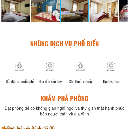
NHỮNG DỊCH VỤ PHỔ BIẾN
h)
Bãi đậu xe miễn phí
Đưa đón sân bay
Cho thuê xe máy
Dịch vụ taxi
KHÁM PHÁ PHÒNG
Đặt phòng để có không gian nghỉ ngơi và thư giãn thật hạnh phúc
bên người thân và gia đình
Bình luận và Đánh giá (
0
)