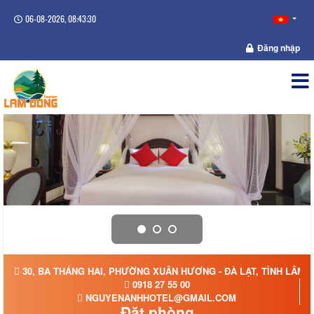
06-08-2026, 08:43:31
Đăng nhập
30, BA THÁNG HAI, PHƯỜNG XUÂN HƯƠNG - ĐÀ LẠT, TỈNH LÂM 
0918 27 55 00
NGUYENANHHOTEL@GMAIL.COM
Đặt phòng