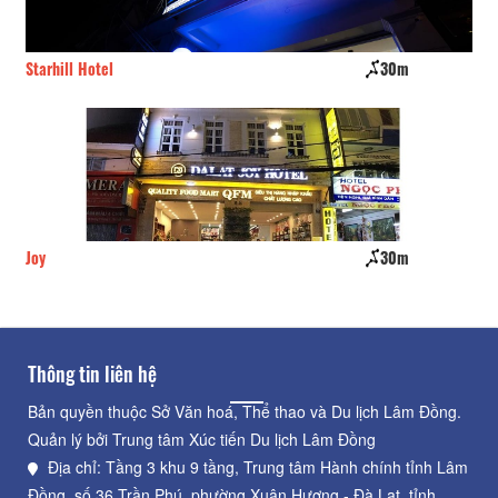
Starhill Hotel
30m
Th
Joy
30m
Li
Thông tin liên hệ
Bản quyền thuộc Sở Văn hoá, Thể thao và Du lịch Lâm Đồng.
Quản lý bởi Trung tâm Xúc tiến Du lịch Lâm Đồng
Địa chỉ: Tầng 3 khu 9 tầng, Trung tâm Hành chính tỉnh Lâm
Đồng, số 36 Trần Phú, phường Xuân Hương - Đà Lạt, tỉnh