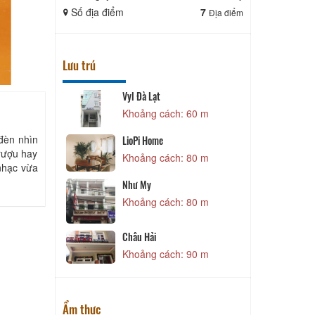
Số địa điểm
7
Số địa điể
Địa điểm
Lưu trú
Vyl Đà Lạt
 60 m
Khoảng cách: 60 m
P
 đèn nhìn
LioPi Home
 rượu hay
 60 m
Khoảng cách: 80 m
 nhạc vừa
l
Như My
 60 m
Khoảng cách: 80 m
K
 60 m
Châu Hải
Khoảng cách: 90 m
Ẩm thực