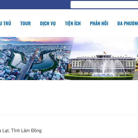
U TRÚ
TOUR
DỊCH VỤ
TIỆN ÍCH
PHẢN HỒI
ĐA PHƯƠNG
 Lạt, Tỉnh Lâm Đồng