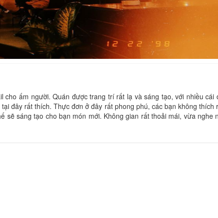
I Sa Na
Khách sạn Amis
Khoảng cách: 30 m
Khoảng cách:
Ruby Rose House
il cho ấm người. Quán được trang trí rất lạ và sáng tạo, với nhiều cái
Laam Boutique
 tại đây rất thích. Thực đơn ở đây rất phong phú, các bạn không thích
Khoảng cách:
Khoảng cách: 40 m
chế sẽ sáng tạo cho bạn món mới. Không gian rất thoải mái, vừa nghe
Green house hote
HallStatt Town
Khoảng cách:
Khoảng cách: 50 m
Minh Tùng
Khách sạn Quý Hòa
Khoảng cách:
Khoảng cách: 60 m