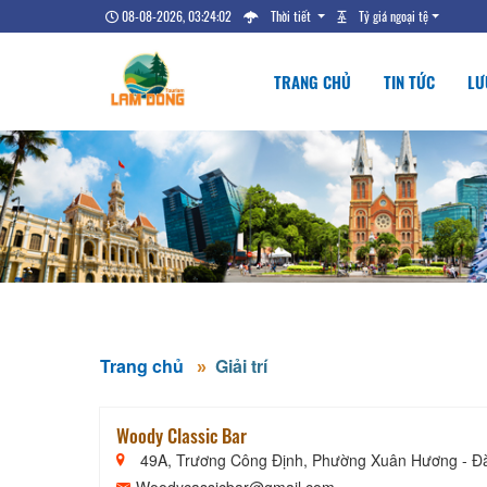
08-08-2026, 03:24:03
Thời tiết
Tỷ giá ngoại tệ
TRANG CHỦ
TIN TỨC
LƯ
Trang chủ
Giải trí
Woody Classic Bar
49A, Trương Công Định, Phường Xuân Hương - Đà