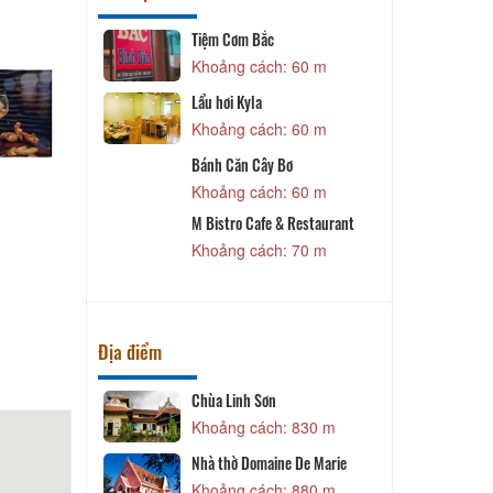
 Cafe &
Tiệm Cơm Bắc
t
Khoảng cách: 60 m
 50 m
Lẩu hơi Kyla
Khoảng cách: 60 m
 50 m
Bánh Căn Cây Bơ
Sidecar
n Restaurant
Khoảng cách: 60 m
 50 m
M Bistro Cafe & Restaurant
B
Khoảng cách: 70 m
 50 m
Địa điểm
o
Chùa Linh Sơn
K
 580 m
Khoảng cách: 830 m
Nhà thờ Domaine De Marie