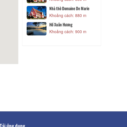
Khoảng cách: 880 m
 700 m
Kids House
Nhà thờ Domaine De Marie
 730 m
Khoảng cách: 880 m
y
K
Hồ Xuân Hương
 820 m
Khoảng cách: 900 m
Tải ứng dụng