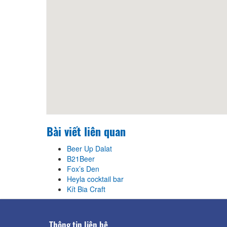
Bài viết liên quan
Beer Up Dalat
B21Beer
Fox’s Den
Heyla cocktail bar
Kít Bia Craft
Thông tin liên hệ