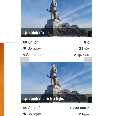
Lịch trình của tôi
Lịch trình củ
Chi phí
0 đ
Chi phí
Số ngày
2
Số ngày
Ngày
Số địa điểm
2
Số địa điể
Địa điểm
Lịch trình đi chơi Gia Nghĩa
Quê Hương
Chi phí
1.700.000 đ
Chi phí
Số ngày
2
Số ngày
Ngày