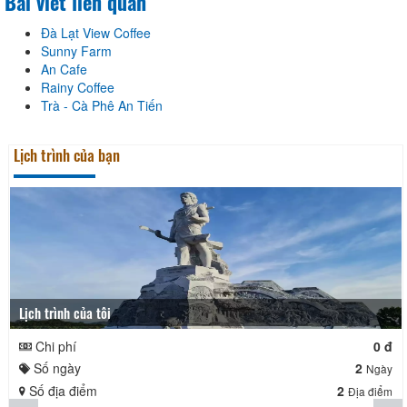
Bài viết liên quan
Đà Lạt View Coffee
Sunny Farm
An Cafe
Rainy Coffee
Trà - Cà Phê An Tiến
Lịch trình của bạn
Lịch trình của tôi
Chi phí
0 đ
Số ngày
2
Ngày
Số địa điểm
2
Địa điểm