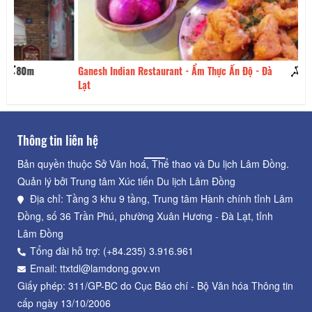
Ganesh Indian Restaurant - Ẩm Thực Ấn Độ - Đà
90m
Bá
Lạt
Thông tin liên hệ
Bản quyền thuộc Sở Văn hoá, Thể thao và Du lịch Lâm Đồng.
Quản lý bởi Trung tâm Xúc tiến Du lịch Lâm Đồng
Địa chỉ: Tầng 3 khu 9 tầng, Trung tâm Hành chính tỉnh Lâm
Đồng, số 36 Trần Phú, phường Xuân Hương - Đà Lạt, tỉnh
Lâm Đồng
Tổng đài hỗ trợ: (+84.235) 3.916.961
Email: ttxtdl@lamdong.gov.vn
Giấy phép: 311/GP-BC do Cục Báo chí - Bộ Văn hóa Thông tin
cấp ngày 13/10/2006