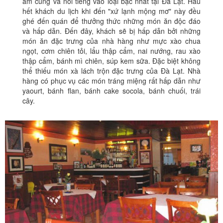
ấm cúng và nổi tiếng vào loại bậc nhất tại Đà Lạt. Hầu
hết khách du lịch khi đến "xứ lạnh mộng mơ" này đều
ghé đến quán để thưởng thức những món ăn độc đáo
và hấp dẫn. Đến đây, khách sẽ bị hấp dẫn bởi những
món ăn đặc trưng của nhà hàng như mực xào chua
ngọt, cơm chiên tỏi, lẩu thập cẩm, nai nướng, rau xào
thập cẩm, bánh mì chiên, súp kem sữa. Đặc biệt không
thể thiếu món xà lách trộn đặc trưng của Đà Lạt. Nhà
hàng có phục vụ các món tráng miệng rất hấp dẫn như
yaourt, bánh flan, bánh cake socola, bánh chuối, trái
cây.