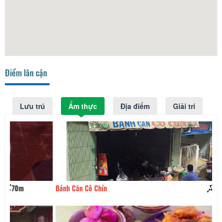
Điểm lân cận
Lưu trú
Ẩm thực
Địa điểm
Giải trí
Bánh Căn Cô Chín
90m
Nh