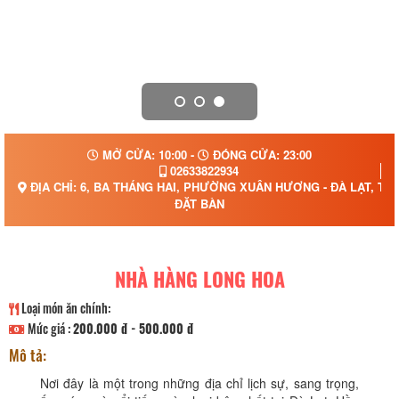
MỞ CỬA: 10:00 -
ĐÓNG CỬA: 23:00
02633822934
ĐỊA CHỈ: 6, BA THÁNG HAI, PHƯỜNG XUÂN HƯƠNG - ĐÀ LẠT, TỈ
ĐẶT BÀN
NHÀ HÀNG LONG HOA
Loại món ăn chính:
Mức giá :
200.000 đ - 500.000 đ
Mô tả:
Nơi đây là một trong những địa chỉ lịch sự, sang trọng,