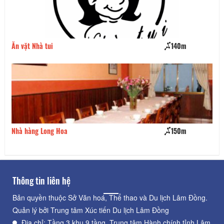
Ăn vặt Nhà tui
140m
Lẩ
Nhà hàng Long Hoa
150m
Nh
Thông tin liên hệ
Bản quyền thuộc Sở Văn hoá, Thể thao và Du lịch Lâm Đồng.
Quản lý bởi Trung tâm Xúc tiến Du lịch Lâm Đồng
Địa chỉ: Tầng 3 khu 9 tầng, Trung tâm Hành chính tỉnh Lâm