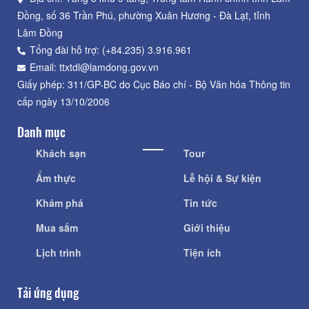
Đồng, số 36 Trần Phú, phường Xuân Hương - Đà Lạt, tỉnh
Lâm Đồng
Tổng đài hỗ trợ: (+84.235) 3.916.961
Email: ttxtdl@lamdong.gov.vn
Giấy phép: 311/GP-BC do Cục Báo chí - Bộ Văn hóa Thông tin
cấp ngày 13/10/2006
Danh mục
Khách sạn
Tour
Ẩm thực
Lễ hội & Sự kiện
Khám phá
Tin tức
Mua sắm
Giới thiệu
Lịch trình
Tiện ích
Tải ứng dụng