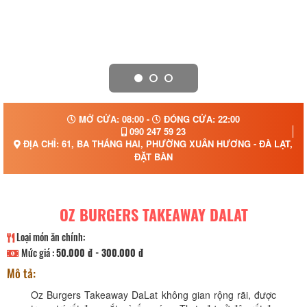
MỞ CỬA: 08:00 -
ĐÓNG CỬA: 22:00
090 247 59 23
ĐỊA CHỈ: 61, BA THÁNG HAI, PHƯỜNG XUÂN HƯƠNG - ĐÀ LẠT, T
ĐẶT BÀN
OZ BURGERS TAKEAWAY DALAT
Loại món ăn chính:
Mức giá :
50.000 đ - 300.000 đ
Mô tả:
Oz Burgers Takeaway DaLat không gian rộng rãi, được