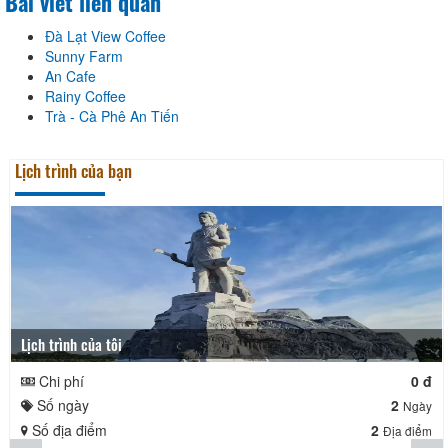
Bài viết liên quan
Đà Lạt View Coffee
Sunny Farm
An Cafe
Rainy Coffee
Trà - Cà Phê An Tiến
Lịch trình của bạn
Lịch trình của tôi
Chi phí
0 đ
Số ngày
2
Ngày
Số địa điểm
2
Địa điểm