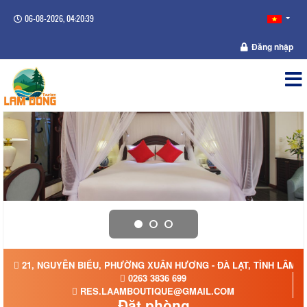
06-08-2026, 04:20:39
Đăng nhập
21, NGUYỄN BIỂU, PHƯỜNG XUÂN HƯƠNG - ĐÀ LẠT, TỈNH LÂM 
0263 3836 699
RES.LAAMBOUTIQUE@GMAIL.COM
Đặt phòng