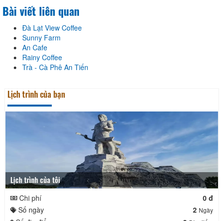
Bài viết liên quan
Đà Lạt View Coffee
Sunny Farm
An Cafe
Rainy Coffee
Trà - Cà Phê An Tiến
Lịch trình của bạn
Lịch trình của tôi
Chi phí
0 đ
Số ngày
2
Ngày