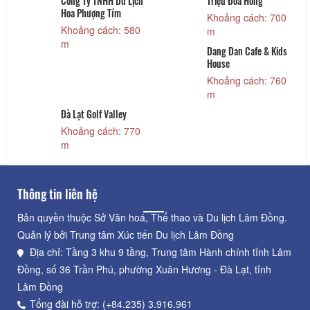
Công Ty TNHH Du Lịch
Triệu Đoá Hồng
Hoa Phượng Tím
Khoảng cách: 700
Khoảng cách: 580
m
m
Dang Dan Cafe & Kids
House
Khoảng cách: 760
m
Đà Lạt Golf Valley
Khoảng cách: 770
m
Thông tin liên hệ
Bản quyền thuộc Sở Văn hoá, Thể thao và Du lịch Lâm Đồng.
Quản lý bởi Trung tâm Xúc tiến Du lịch Lâm Đồng
Địa chỉ: Tầng 3 khu 9 tầng, Trung tâm Hành chính tỉnh Lâm
Đồng, số 36 Trần Phú, phường Xuân Hương - Đà Lạt, tỉnh
Lâm Đồng
Tổng đài hỗ trợ: (+84.235) 3.916.961