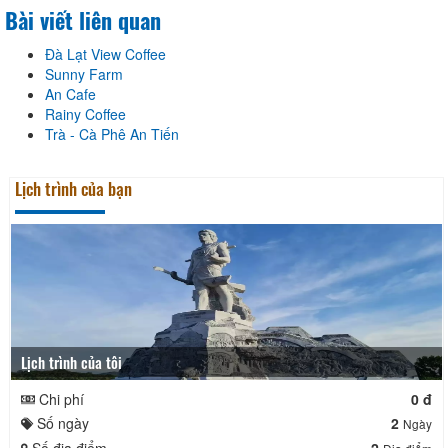
Bài viết liên quan
Đà Lạt View Coffee
Sunny Farm
An Cafe
Rainy Coffee
Trà - Cà Phê An Tiến
Lịch trình của bạn
Lịch trình của tôi
Chi phí
0 đ
Số ngày
2
Ngày