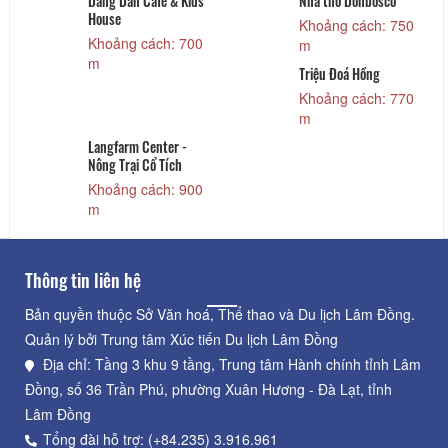
Dang Dan Cafe & Kids
Nhà thờ Donbosco
House
Khoảng cách: 750
Khoảng cách: 700
m
m
Triệu Đoá Hồng
Khoảng cách: 770
m
Langfarm Center -
Nông Trại Cổ Tích
Khoảng cách: 900
m
Thông tin liên hệ
Bản quyền thuộc Sở Văn hoá, Thể thao và Du lịch Lâm Đồng.
Quản lý bởi Trung tâm Xúc tiến Du lịch Lâm Đồng
Địa chỉ: Tầng 3 khu 9 tầng, Trung tâm Hành chính tỉnh Lâm
Đồng, số 36 Trần Phú, phường Xuân Hương - Đà Lạt, tỉnh
Lâm Đồng
Tổng đài hỗ trợ: (+84.235) 3.916.961