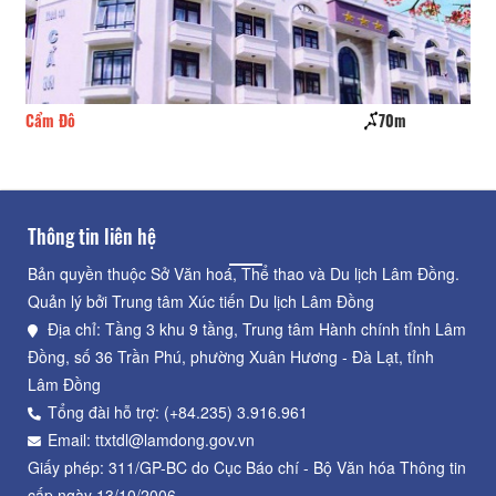
Cẩm Đô
70m
Ng
Thông tin liên hệ
Bản quyền thuộc Sở Văn hoá, Thể thao và Du lịch Lâm Đồng.
Quản lý bởi Trung tâm Xúc tiến Du lịch Lâm Đồng
Địa chỉ: Tầng 3 khu 9 tầng, Trung tâm Hành chính tỉnh Lâm
Đồng, số 36 Trần Phú, phường Xuân Hương - Đà Lạt, tỉnh
Lâm Đồng
Tổng đài hỗ trợ: (+84.235) 3.916.961
Email: ttxtdl@lamdong.gov.vn
Giấy phép: 311/GP-BC do Cục Báo chí - Bộ Văn hóa Thông tin
cấp ngày 13/10/2006