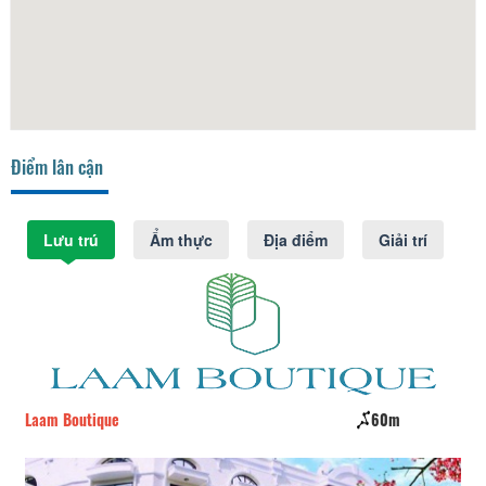
Điểm lân cận
Lưu trú
Ẩm thực
Địa điểm
Giải trí
Laam Boutique
60m
Gr