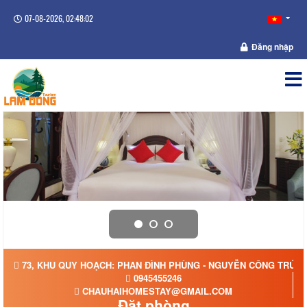
07-08-2026, 02:48:02
Đăng nhập
73, KHU QUY HOẠCH: PHAN ĐÌNH PHÙNG - NGUYỄN CÔNG TRỨ, 
0945455246
CHAUHAIHOMESTAY@GMAIL.COM
Đặt phòng