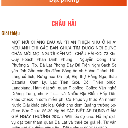
CHÂU HẢI
Giới thiệu
MỘT NƠI CHẲNG ĐÂU XA “THÂN THIỆN NHƯ Ở NHÀ”
NẾU ANH CHỊ CÁC BẠN CHƯA TÌM ĐƯỢC NƠI DỪNG
CHÂN MỜI MỌI NGƯỜI ĐẾN VỚI CHÂU HẢI ĐC: 73 Khu
Quy Hoạch Phan Đình Phùng - Nguyễn Công Trứ,
Phường 2, Tp. Đà Lạt Phòng Đầy Đủ Tiện Nghi Sạch Sẽ
yên tĩnh Gần các địa điểm Sống ảo như: Vạn Thành Hill,
Làng cổ tích, Rừng hoa Đà Lạt, Biệt thự Hằng Nga, thác
Datanla, Cam Ly, Lạc Tiên Giới, Đồi Thiên phúc,
Langbiang, Hầm đất sét, quán F coffee, Coffee Văn nghệ
Dương Tùng, check in..... và Nhiều Địa Điểm Hấp Dẫn
khác Check in sớm miễn phí Có Phục vụ thức Ăn nhanh
Nước Giải khác các loại Cách chợ đêm Quảng trường 5p-
đi xe Sức Chứa 26-30 Người ĐẶC BIỆT ÁP DỤNG GIẢM
GIÁ NGÀY THƯỜNG 20% + Wifi tốc độ cao. Hỗ trợ dịch
vụ đặt tour tham quan Đà Lạt và thuê xe giá rẻ. Tư vấn
miễn phí địa điểm sống ảo . Đặt phòng: 0936414330