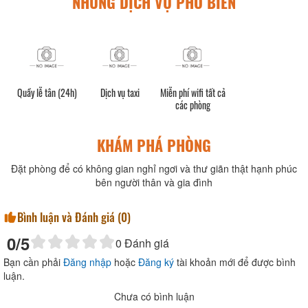
NHỮNG DỊCH VỤ PHỔ BIẾN
Quầy lễ tân (24h)
Dịch vụ taxi
Miễn phí wifi tất cả
các phòng
KHÁM PHÁ PHÒNG
Đặt phòng để có không gian nghỉ ngơi và thư giãn thật hạnh phúc
bên người thân và gia đình
Bình luận và Đánh giá (
0
)
0
/5
0
Đánh giá
Bạn cần phải
Đăng nhập
hoặc
Đăng ký
tài khoản mới để được bình
luận.
Chưa có bình luận