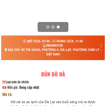
MỞ CỬA: 07:00 -
ĐÓNG CỬA: 11:30
0903862728
ĐỊA CHỈ: 52 THI SÁCH, PHƯỜNG 6, ĐÀ LẠT, PHƯỜNG CAM LY - Đ
ĐẶT BÀN
BÚN BÒ HÀ
Loại món ăn chính:
Mức giá :
Đang cập nhật
Mô tả:
Với cái se se lạnh của Đà Lạt vào buổi sáng mà ta được