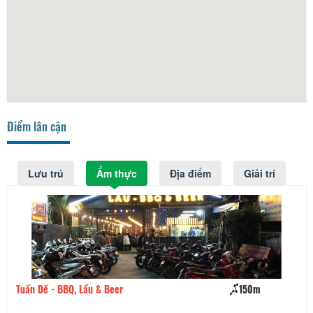
Điểm lân cận
Lưu trú
Ẩm thực
Địa điểm
Giải trí
Tuấn Dế - BBQ, Lẩu & Beer
150m
Hư