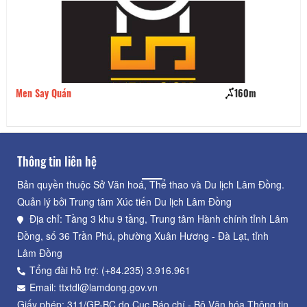
Men Say Quán
160m
Lẩ
Thông tin liên hệ
Bản quyền thuộc Sở Văn hoá, Thể thao và Du lịch Lâm Đồng.
Quản lý bởi Trung tâm Xúc tiến Du lịch Lâm Đồng
Địa chỉ: Tầng 3 khu 9 tầng, Trung tâm Hành chính tỉnh Lâm
Đồng, số 36 Trần Phú, phường Xuân Hương - Đà Lạt, tỉnh
Lâm Đồng
Tổng đài hỗ trợ: (+84.235) 3.916.961
Email: ttxtdl@lamdong.gov.vn
Giấy phép: 311/GP-BC do Cục Báo chí - Bộ Văn hóa Thông tin