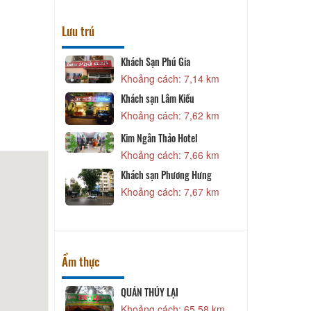
Lưu trú
 Gia
Sea Lion Beach Resort
: 7,14 km
Khoảng cách: 80,58 km
 Kiều
Khách Sạn Seri Bảo Lộc
: 7,62 km
Khoảng cách: 85,74 km
 Hotel
Madagui Forest Resort And
Spa
: 7,66 km
Khoảng cách: 91,80 km
ơng Hưng
Flamingo Villa
: 7,67 km
Khoảng cách: 119,32 km
Ẩm thực
LẠI
Riesling Restaurant
ch: 65,58 km
Khoảng cách: 120,05 km