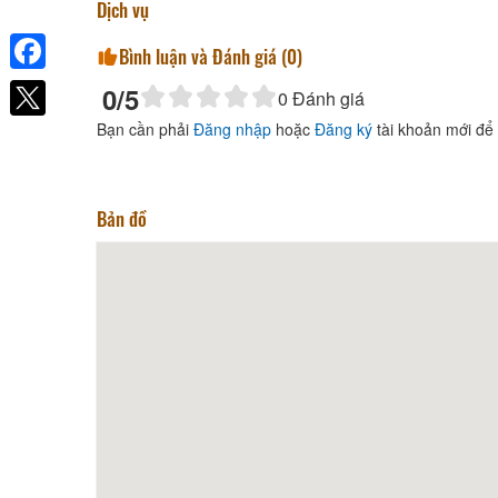
Dịch vụ
Bình luận và Đánh giá (
0
)
Facebook
0
/5
0
Đánh giá
Sea Links Beach Hotel
Khoảng cách: 2 km
Bạn cần phải
Đăng nhập
hoặc
Đăng ký
tài khoản mới để 
Khách sạn Hanah
Khoảng cách: 2,29 km
Bản đồ
Hộ kinh doanh Hoàng Hà
Khoảng cách: 6,03 km
TTC Hotel Premium - Phan
Thiết
Khoảng cách: 6,26 km
Nhà Hàng Deja Vu
Khoảng cách: 3,20 km