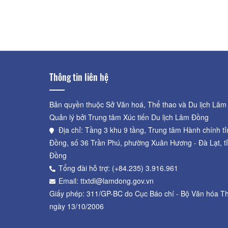
Khoảng cách: 2,29 km
Tháp Pô sah nư
Khoảng cách: 2,29 km
Thông tin liên hệ
Bản quyền thuộc Sở Văn hoá, Thể thao và Du lịch Lâm
Quản lý bởi Trung tâm Xúc tiến Du lịch Lâm Đồng
Địa chỉ: Tầng 3 khu 9 tầng, Trung tâm Hành chính t
Đồng, số 36 Trần Phú, phường Xuân Hương - Đà Lạt, t
Đồng
Tổng đài hỗ trợ: (+84.235) 3.916.961
Email: ttxtdl@lamdong.gov.vn
Giấy phép: 311/GP-BC do Cục Báo chí - Bộ Văn hóa Th
ngày 13/10/2006