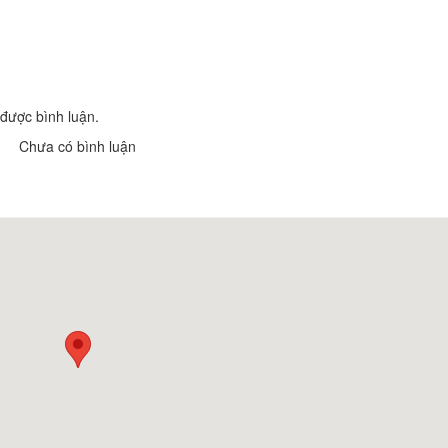
Khách sạn Nyna
Khách Sạn Phú
Khoảng cách: 6,56 km
Khoảng cách
được bình luận.
Khách sạn Lâm
Khách sạn Vĩnh Hưng
Chưa có bình luận
Khoảng cách
Khoảng cách: 6,89 km
Khách sạn Hoàng Long
Kim Ngân Thảo
Khoảng cách: 7,09 km
Khoảng cách
Khách sạn Công Nhi
Khách sạn Phư
Khoảng cách: 7,14 km
Khoảng cách
Góc Ăn Vặt Hy
QUÁN THÚY 
Khoảng cách: 6,83 km
Khoảng cá