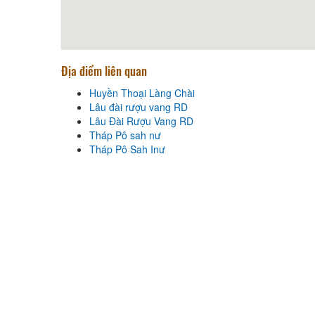
Nhà hàng Hải mã
Khoảng cách: 3,41 km
Cơm Niêu Công Phụng
Địa điểm liên quan
Khoảng cách: 6,07 km
Huyền Thoại Làng Chài
Tobi Koi Sushi
Lâu đài rượu vang RD
Lâu Đài Rượu Vang RD
Khoảng cách: 6,50 km
Tháp Pô sah nư
Tháp Pô Sah Inư
Huyền Thoại Làng Chài
Khoảng cách: 60 m
Lâu đài rượu vang RD
Khoảng cách: 2,29 km
Lâu Đài Rượu Vang RD