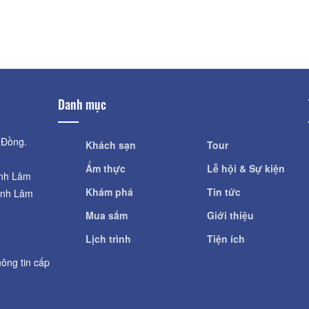
Khoảng cách: 4,88 km
Khoảng cá
Thanh Minh Tự
Công Viên Võ
Khoảng cách: 5,98 km
Khoảng cá
Danh mục
 Đồng.
Khách sạn
Tour
Ẩm thực
Lễ hội & Sự kiện
ỉnh Lâm
Khám phá
Tin tức
ỉnh Lâm
Mua sắm
Giới thiệu
Lịch trình
Tiện ích
ông tin cấp