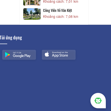
Khoảng cách: 7,92 km
ch: 7,01 km
Bảo Tàng Bình Thuận
 Văn Kiệt
Khoảng cách: 8,14 km
ch: 7,08 km
Tải ứng dụng