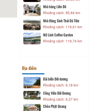
ên Đô
Chung Hoa Quán
ch: 85,84 km
Khoảng cách: 121,13 km
h Thái Đá Tiên
Điền Gia Trang - Câu Cá Giải
Trí, Các Món Nhậu Đồng Quê
ch: 119,61 km
Khoảng cách: 121,47 km
fee Garden
Vườn Thương Cô Xuân - Thịt
ch: 119,74 km
Rừng Nướng
Khoảng cách: 122,25 km
Địa điểm
 dương
Chợ Cá Cồn Chà
ch: 6,18 km
Khoảng cách: 7,60 km
Tháp Nước Phan Thiết
ồi Dương
Khoảng cách: 7,92 km
ch: 6,27 km
Vạn Thuỷ Tú
Quang