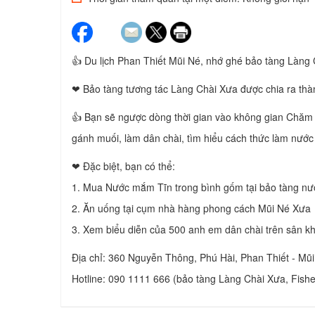
👍 Du lịch Phan Thiết Mũi Né, nhớ ghé bảo tàng Làng
❤ Bảo tàng tương tác Làng Chài Xưa được chia ra thà
👍 Bạn sẽ ngược dòng thời gian vào không gian Chăm 
gánh muối, làm dân chài, tìm hiểu cách thức làm nư
❤ Đặc biệt, bạn có thể:
1. Mua Nước mắm Tĩn trong bình gốm tại bảo tàng nư
2. Ăn uống tại cụm nhà hàng phong cách Mũi Né Xưa
3. Xem biểu diễn của 500 anh em dân chài trên sân k
Địa chỉ: 360 Nguyễn Thông, Phú Hài, Phan Thiết - Mũ
Hotline: 090 1111 666 (bảo tàng Làng Chài Xưa, Fis