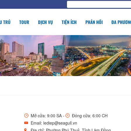
U TRÚ
TOUR
DỊCH VỤ
TIỆN ÍCH
PHẢN HỒI
ĐA PHƯƠNG
Mở cửa: 9:00 SA -
Đóng cửa: 6:00 CH
Email: lediep@seagull.vn
Địa chỉ: Phường Phú Thuỷ, Tỉnh Lâm Đồng