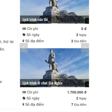
Lịch trình của tôi
Lịch trình củ
.
Chi phí
0 đ
Chi phí
Số ngày
2
Số ngày
Ngày
Số địa điểm
2
Số địa điể
Địa điểm
, thử tài
mắm.
ài
Lịch trình đi chơi Gia Nghĩa
Quê Hương
Chi phí
1.700.000 đ
Chi phí
Số ngày
2
Số ngày
Ngày
Số địa điểm
7
Số địa điể
Địa điểm