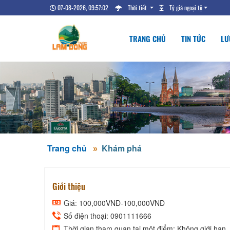
07-08-2026, 09:57:02
Thời tiết
Tỷ giá ngoại tệ
TRANG CHỦ
TIN TỨC
LƯ
Trang chủ
Khám phá
Giới thiệu
Giá: 100,000VNĐ-100,000VNĐ
Số điện thoại: 0901111666
Thời gian tham quan tại một điểm: Không giới hạn