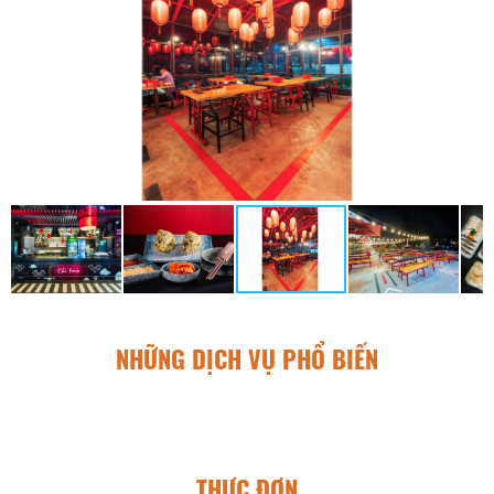
NHỮNG DỊCH VỤ PHỔ BIẾN
THỰC ĐƠN