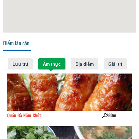
Điểm lân cận
Lưu trú
Ẩm thực
Địa điểm
Giải trí
280m
Lẩu gà lá é Tao Ngộ