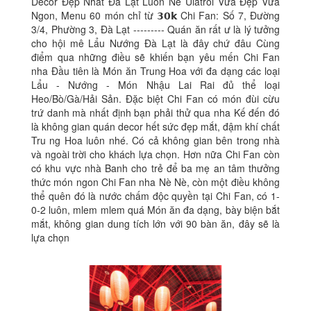
Decor Đẹp Nhất Đà Lạt Luôn Nè Ulatroi Vừa Đẹp Vừa
Ngon, Menu 60 món chỉ từ 𝟯𝟬𝗸 Chi Fan: Số 7, Đường
3/4, Phường 3, Đà Lạt --------- Quán ăn rất ư là lý tưởng
cho hội mê Lẩu Nướng Đà Lạt là đây chứ đâu Cùng
điểm qua những điều sẽ khiến bạn yêu mến Chi Fan
nha Đầu tiên là Món ăn Trung Hoa với đa dạng các loại
Lẩu - Nướng - Món Nhậu Lai Rai đủ thể loại
Heo/Bò/Gà/Hải Sản. Đặc biệt Chi Fan có món đùi cừu
trứ danh mà nhất định bạn phải thử qua nha Kế đến đó
là không gian quán decor hết sức đẹp mắt, đậm khí chất
Tru ng Hoa luôn nhé. Có cả không gian bên trong nhà
và ngoài trời cho khách lựa chọn. Hơn nữa Chi Fan còn
có khu vực nhà Banh cho trẻ để ba mẹ an tâm thưởng
thức món ngon Chi Fan nha Nè Nè, còn một điều không
thể quên đó là nước chấm độc quyền tại Chi Fan, có 1-
0-2 luôn, mlem mlem quá Món ăn đa dạng, bày biện bắt
mắt, không gian dung tích lớn với 90 bàn ăn, đây sẽ là
lựa chọn