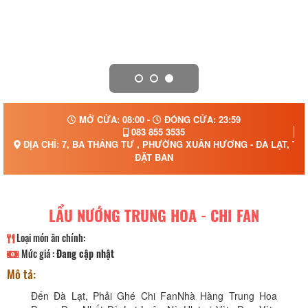
MỞ CỬA: 08:00 -
ĐÓNG CỬA: 23:59
083 855 3535
ĐỊA CHỈ: 7, BA THÁNG TƯ , PHƯỜNG XUÂN HƯƠNG - ĐÀ LẠT, TỈ
ĐẶT BÀN
LẨU NƯỚNG TRUNG HOA - CHI FAN
Loại món ăn chính:
Mức giá :
Đang cập nhật
Mô tả:
Đến Đà Lạt, Phải Ghé Chi FanNhà Hàng Trung Hoa