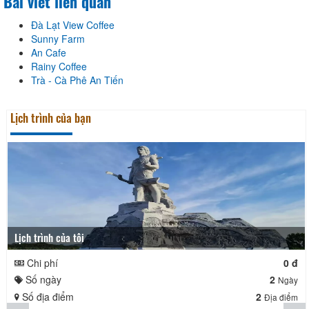
Bài viết liên quan
Đà Lạt View Coffee
Sunny Farm
An Cafe
Rainy Coffee
Trà - Cà Phê An Tiến
Lịch trình của bạn
Lịch trình của tôi
Chi phí
0 đ
Số ngày
2
Ngày
Số địa điểm
2
Địa điểm