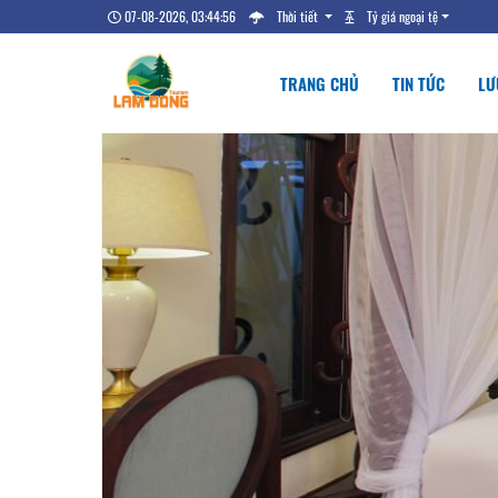
07-08-2026, 03:44:57
Thời tiết
Tỷ giá ngoại tệ
TRANG CHỦ
TIN TỨC
LƯ