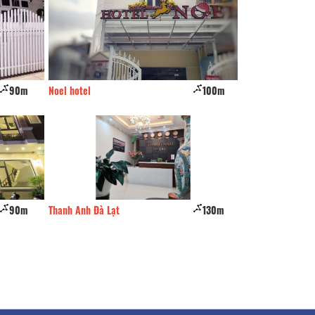
90m
Noel hotel
100m
Gaia House
90m
Thanh Anh Đà Lạt
130m
Phúc Khang