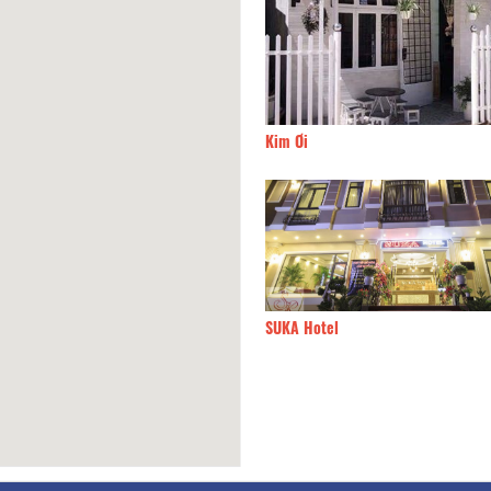
 Uyên Hotel
50m
Kim Ơi
 Phúc
60m
SUKA Hotel