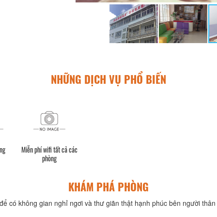
NHỮNG DỊCH VỤ PHỔ BIẾN
ộng
Miễn phí wifi tất cả các
phòng
KHÁM PHÁ PHÒNG
để có không gian nghỉ ngơi và thư giãn thật hạnh phúc bên người thân 