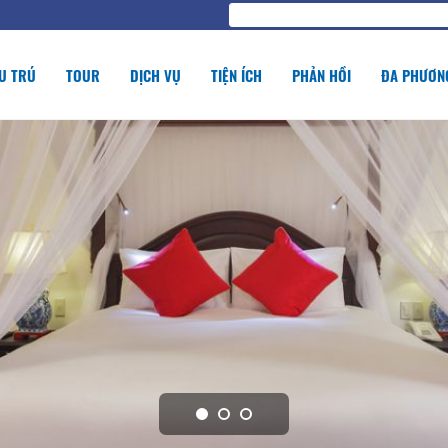
U TRÚ
TOUR
DỊCH VỤ
TIỆN ÍCH
PHẢN HỒI
ĐA PHƯƠNG