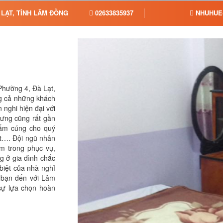
 LẠT, TỈNH LÂM ĐỒNG
02633835937
NHUHUE
Phường 4, Đà Lạt,
g cả những khách
 nghi hiện đại với
hưng cũng rất gần
 ấm cúng cho quý
net…. Đội ngũ nhân
âm trong phục vụ,
 ở gia đình chắc
biệt của nhà nghỉ
 bạn đến với Lâm
 sự lựa chọn hoàn