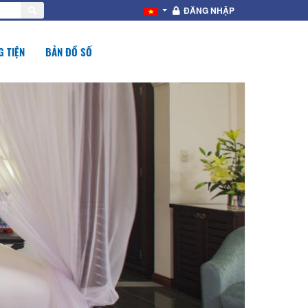
ĐĂNG NHẬP
 TIỆN
BẢN ĐỒ SỐ