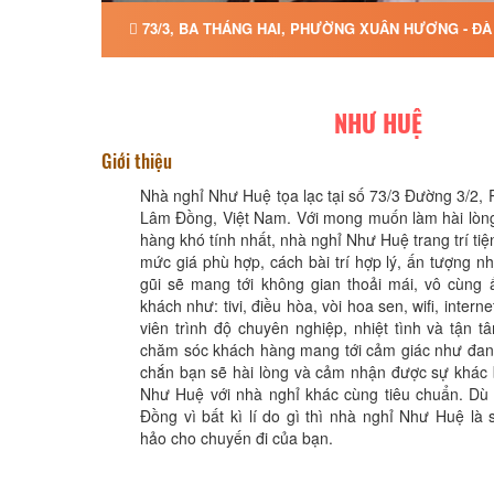
73/3, BA THÁNG HAI, PHƯỜNG XUÂN HƯƠNG - ĐÀ
NHƯ HUỆ
Giới thiệu
Nhà nghỉ Như Huệ tọa lạc tại số 73/3 Đường 3/2, 
Lâm Đồng, Việt Nam. Với mong muốn làm hài lòn
hàng khó tính nhất, nhà nghỉ Như Huệ trang trí tiện
mức giá phù hợp, cách bài trí hợp lý, ấn tượng n
gũi sẽ mang tới không gian thoải mái, vô cùng
khách như: tivi, điều hòa, vòi hoa sen, wifi, inter
viên trình độ chuyên nghiệp, nhiệt tình và tận t
chăm sóc khách hàng mang tới cảm giác như đang
chắn bạn sẽ hài lòng và cảm nhận được sự khác 
Như Huệ với nhà nghỉ khác cùng tiêu chuẩn. Dù
Đồng vì bất kì lí do gì thì nhà nghỉ Như Huệ là
hảo cho chuyến đi của bạn.