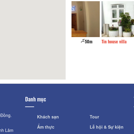
Key
50m
Tin house villa
Danh mục
 Đồng.
Khách sạn
Tour
Ẩm thực
Lễ hội & Sự kiện
ỉnh Lâm