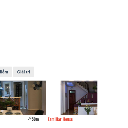
điểm
Giải trí
50m
Familiar House
60m
Dalat Legend