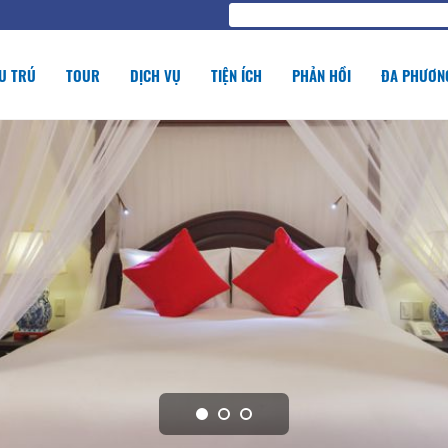
U TRÚ
TOUR
DỊCH VỤ
TIỆN ÍCH
PHẢN HỒI
ĐA PHƯƠNG