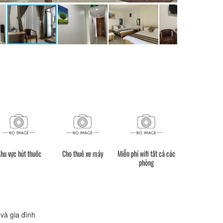
hu vực hút thuốc
Cho thuê xe máy
Miễn phí wifi tất cả các
phòng
và gia đình