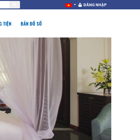
ĐĂNG NHẬP
 TIỆN
BẢN ĐỒ SỐ