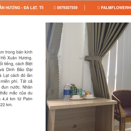
ÂN HƯƠNG - ĐÀ LẠT, TỈNH LÂM ĐỒNG
0979307559
PALMFLOWERH
ằm trong bán kính
ừ Hồ Xuân Hương.
 tiếng, cách Biệt
và Dinh Bảo Đại
 Lạt cách đó lần
miễn phí. Tất cả
m đun nước. Nhân
i thắc mắc của du
h 4,4 km từ Palm
 22 km.