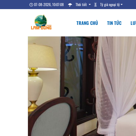
07-08-2026, 10:07:09
Thời tiết
Tỷ giá ngoại tệ
TRANG CHỦ
TIN TỨC
LƯ