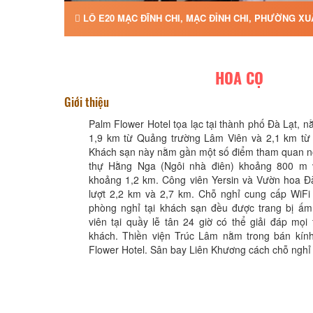
LÔ E20 MẠC ĐĨNH CHI, MẠC ĐỈNH CHI, PHƯỜNG XU
HOA CỌ
Giới thiệu
Palm Flower Hotel tọa lạc tại thành phố Đà Lạt, n
1,9 km từ Quảng trường Lâm Viên và 2,1 km t
Khách sạn này nằm gần một số điểm tham quan nổi
thự Hằng Nga (Ngôi nhà điên) khoảng 800 m 
khoảng 1,2 km. Công viên Yersin và Vườn hoa Đà
lượt 2,2 km và 2,7 km. Chỗ nghỉ cung cấp WiFi 
phòng nghỉ tại khách sạn đều được trang bị ấ
viên tại quầy lễ tân 24 giờ có thể giải đáp mọ
khách. Thiền viện Trúc Lâm nằm trong bán kín
Flower Hotel. Sân bay Liên Khương cách chỗ nghỉ