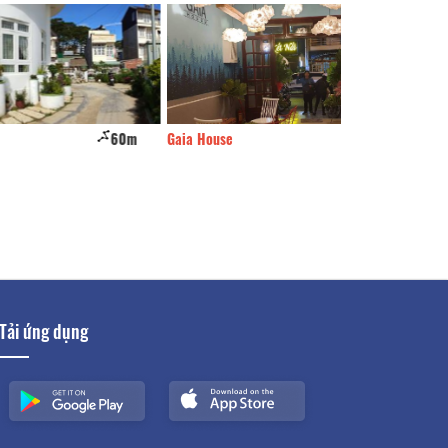
60m
Gaia House
80m
Mia House
Tải ứng dụng