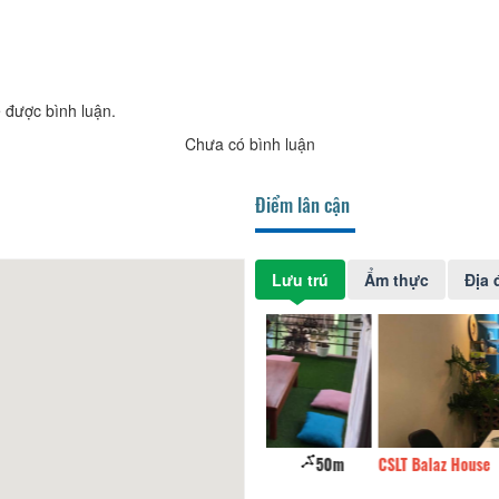
 được bình luận.
Chưa có bình luận
Điểm lân cận
Lưu trú
Ẩm thực
Địa 
House
50m
CSLT Balaz House